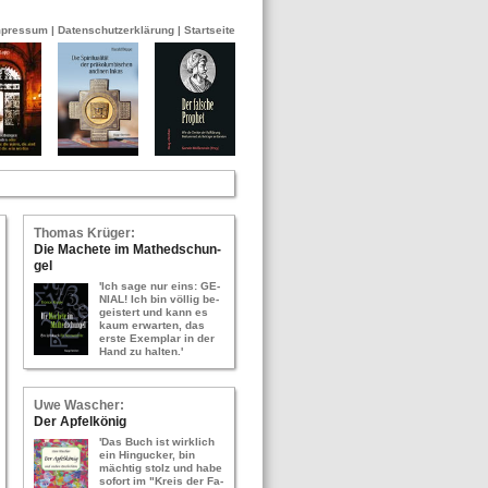
mpressum
|
Datenschutzerklärung
|
Startseite
Tho­mas Krü­ger:
Die Ma­che­te im Ma­thed­schun­
gel
'Ich sage nur eins: GE­
NI­AL! Ich bin völ­lig be­
geis­tert und kann es
kaum er­war­ten, das
erste Ex­em­plar in der
Hand zu hal­ten.'
Uwe Wa­scher:
Der Ap­fel­kö­nig
'Das Buch ist wirk­lich
ein Hin­gu­cker, bin
mäch­tig stolz und habe
so­fort im "Kreis der Fa­