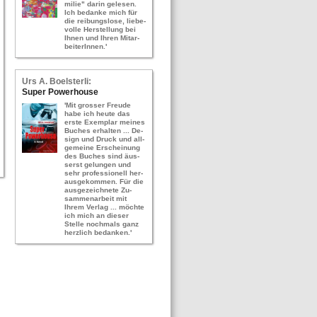
mi­lie" darin ge­le­sen.
Ich be­dan­ke mich für
die rei­bungs­lo­se, lie­be­
vol­le Her­stel­lung bei
Ihnen und Ihren Mit­ar­
bei­te­rIn­nen.'
Urs A. Bo­els­ter­li:
Super Power­hou­se
'Mit gros­ser Freu­de
habe ich heute das
erste Ex­em­plar mei­nes
Bu­ches er­hal­ten ... De­
sign und Druck und all­
ge­mei­ne Er­schei­nung
des Bu­ches sind äus­
serst ge­lun­gen und
sehr pro­fes­sio­nell her­
aus­ge­kom­men. Für die
aus­ge­zeich­ne­te Zu­
sam­men­ar­beit mit
Ihrem Ver­lag ... möch­te
ich mich an die­ser
Stel­le noch­mals ganz
herz­lich be­dan­ken.'