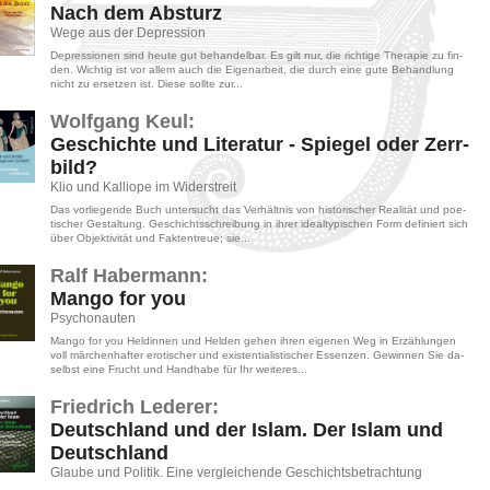
Nach dem Ab­sturz
Wege aus der De­pres­si­on
De­pres­sio­nen sind heute gut be­han­del­bar. Es gilt nur, die rich­ti­ge The­ra­pie zu fin­
den. Wich­tig ist vor allem auch die Ei­gen­ar­beit, die durch eine gute Be­hand­lung
nicht zu er­set­zen ist. Diese soll­te zur...
Wolf­gang Keul:
Ge­schich­te und Li­te­ra­tur - Spie­gel oder Zerr­
bild?
Klio und Kal­lio­pe im Wi­der­streit
Das vor­lie­gen­de Buch un­ter­sucht das Ver­hält­nis von his­to­ri­scher Rea­li­tät und poe­
ti­scher Ge­stal­tung. Ge­schichts­schrei­bung in ihrer ide­al­ty­pi­schen Form de­fi­niert sich
über Ob­jek­ti­vi­tät und Fak­ten­treue; sie...
Ralf Ha­ber­mann:
Mango for you
Psy­cho­nau­ten
Mango for you Hel­din­nen und Hel­den gehen ihren ei­ge­nen Weg in Er­zäh­lun­gen
voll mär­chen­haf­ter ero­ti­scher und exis­ten­tia­lis­ti­scher Es­sen­zen. Ge­win­nen Sie da­
selbst eine Frucht und Hand­ha­be für Ihr wei­te­res...
Fried­rich Le­de­rer:
Deutsch­land und der Islam. Der Islam und
Deutsch­land
Glau­be und Po­li­tik. Eine ver­glei­chen­de Ge­schichts­be­trach­tung