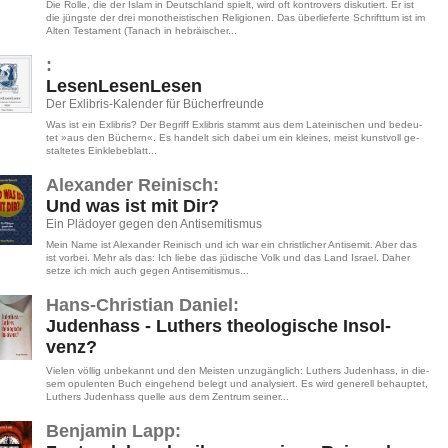
Die Rolle, die der Islam in Deutsch­land spielt, wird oft kon­tro­vers dis­ku­tiert. Er ist
die jüngs­te der drei mo­no­the­is­ti­schen Re­li­gio­nen. Das über­lie­fer­te Schrift­tum ist im
Alten Tes­ta­ment (Tanach in he­bräi­scher...
:
Le­sen­Le­sen­Le­sen
Der Ex­li­b­ris-​Ka­len­der für Bü­cher­freun­de
Was ist ein Ex­li­b­ris? Der Be­griff Ex­li­b­ris stammt aus dem La­tei­ni­schen und be­deu­
tet »aus den Bü­chern«. Es han­delt sich dabei um ein klei­nes, meist kunst­voll ge­
stal­te­tes Ein­kle­be­blatt...
Alex­an­der Rei­nisch:
Und was ist mit Dir?
Ein Plä­do­yer gegen den An­ti­se­mi­tis­mus
Mein Name ist Alex­an­der Rei­nisch und ich war ein christ­li­cher An­ti­se­mit. Aber das
ist vor­bei. Mehr als das: Ich liebe das jü­di­sche Volk und das Land Is­ra­el. Daher
setze ich mich auch gegen An­ti­se­mi­tis­mus...
Hans-​Chris­ti­an Da­ni­el:
Ju­den­hass - Lu­thers theo­lo­gi­sche In­sol­
venz?
Vie­len völ­lig un­be­kannt und den Meis­ten un­zu­gäng­lich: Lu­thers Ju­den­hass, in die­
sem opu­len­ten Buch ein­ge­hend be­legt und ana­ly­siert. Es wird ge­ne­rell be­haup­tet,
Lu­thers Ju­den­hass quel­le aus dem Zen­trum sei­ner...
Ben­ja­min Lapp: