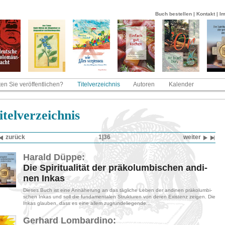
Buch bestellen
|
Kontakt
|
I
en Sie veröffentlichen?
Titelverzeichnis
Autoren
Kalender
­tel­ver­zeich­nis
zu­rück
1|36
wei­ter
Ha­rald Düppe:
Die Spi­ri­tua­li­tät der prä­ko­lum­bi­schen an­di­
nen Inkas
Die­ses Buch ist eine An­nä­he­rung an das täg­li­che Leben der an­di­nen prä­ko­lum­bi­
schen Inkas und soll die fun­da­men­ta­len Struk­tu­ren von deren Exis­tenz zei­gen. Die
Inkas glau­ben, dass es eine allem zu­grun­de­lie­gen­de...
Ger­hard Lom­bar­di­no: