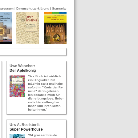
mpressum
|
Datenschutzerklärung
|
Startseite
Uwe Wa­scher:
Der Ap­fel­kö­nig
'Das Buch ist wirk­lich
ein Hin­gu­cker, bin
mäch­tig stolz und habe
so­fort im "Kreis der Fa­
mi­lie" darin ge­le­sen.
Ich be­dan­ke mich für
die rei­bungs­lo­se, lie­be­
vol­le Her­stel­lung bei
Ihnen und Ihren Mit­ar­
bei­te­rIn­nen.'
Urs A. Bo­els­ter­li:
Super Power­hou­se
'Mit gros­ser Freu­de