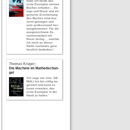
habe ich heute das
erste Ex­em­plar mei­nes
Bu­ches er­hal­ten ... De­
sign und Druck und all­
ge­mei­ne Er­schei­nung
des Bu­ches sind äus­
serst ge­lun­gen und
sehr pro­fes­sio­nell her­
aus­ge­kom­men. Für die
aus­ge­zeich­ne­te Zu­
sam­men­ar­beit mit
Ihrem Ver­lag ... möch­te
ich mich an die­ser
Stel­le noch­mals ganz
herz­lich be­dan­ken.'
Tho­mas Krü­ger:
Die Ma­che­te im Ma­thed­schun­
gel
'Ich sage nur eins: GE­
NI­AL! Ich bin völ­lig be­
geis­tert und kann es
kaum er­war­ten, das
erste Ex­em­plar in der
Hand zu hal­ten.'