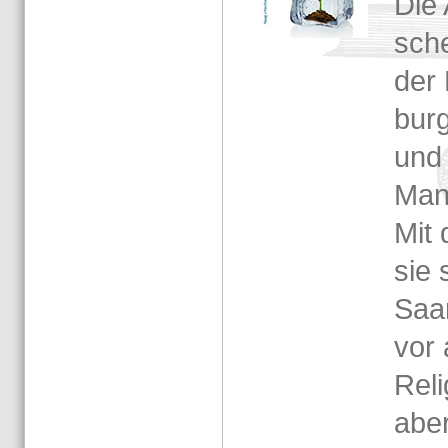
Die A
sche 
der 
burg
und 
Mann
Mit
sie 
Saar
vor 
Re­li
aber