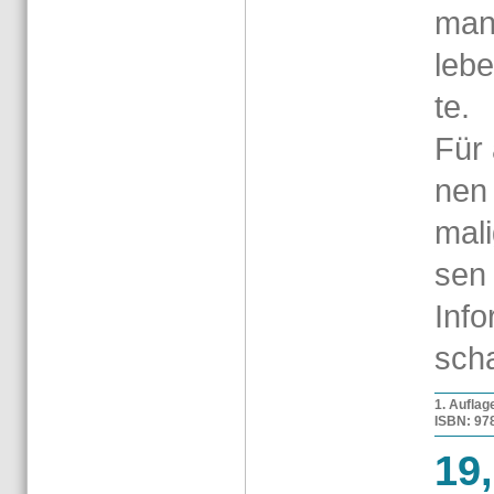
mand
lebe
te.
Für 
nen
ma­l
sen 
In­f
scha
1. Auf­la­
ISBN: 978-
19