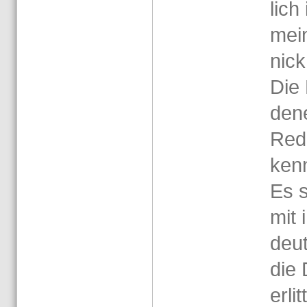
lich
mein
nick
Die 
den
Rede
kenn
Es s
mit 
deut
die 
er­l