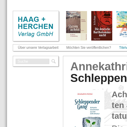
Über unsere Verlagsarbeit
Möchten Sie veröffentlichen?
Titel
An­ne­kath­r
Schlep­pen
Ach
ten
ta­t