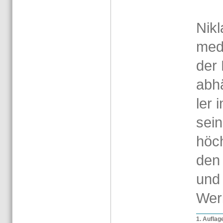
Ni­k
med.)
der 
ab­hä
ler 
sei­
höch
den b
und 
Wer
1. Auf­la­