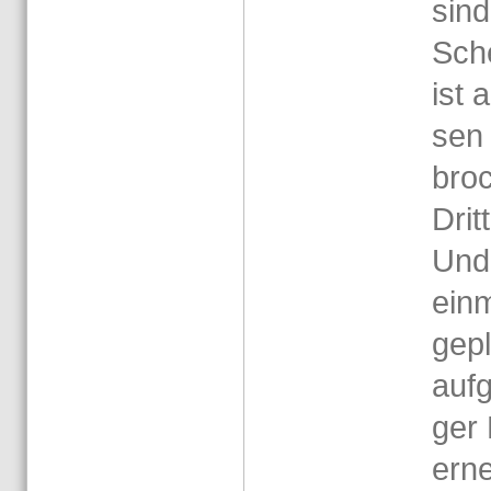
sind
Sch
ist 
sen 
bro­
Drit­
Und
ein­
ge­p
auf­
ger 
er­n