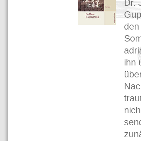
Dr. 
Gupf
den 
Som­
adri
ihn 
über
Nach
trau
nich
sen­
zu­n