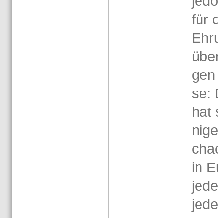
je­d
für 
Eh­
über
gen 
se: 
hat 
ni­g
chao­
in E
jed
jede