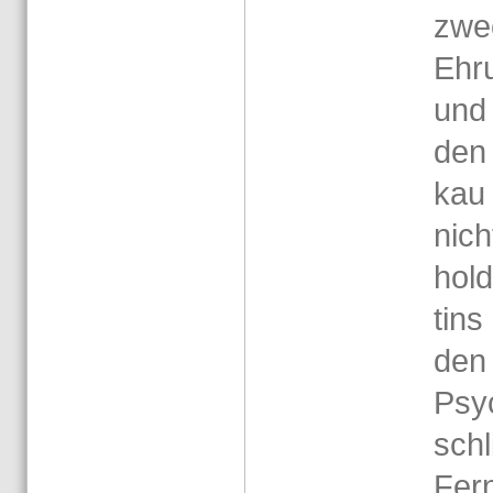
zwe
Eh­r
und 
den
kau 
nich
hol
tins
den e
Psyc
schl
Fern