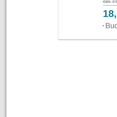
ISBN: 978-
18
Buc