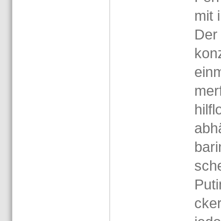
mit 
Der 
kon­
ein­
mer­
hilf­
ab­h
ba­r
sch
Puti
cke