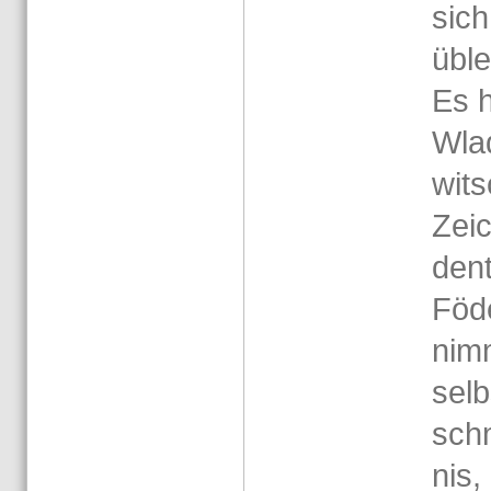
sich
üble
Es h
Wla­d
wits
Zei­
dent
Fö­d
nim
selb
schm
nis,