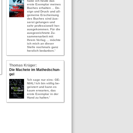
habe ich heute das
erste Ex­em­plar mei­nes
Bu­ches er­hal­ten ... De­
sign und Druck und all­
ge­mei­ne Er­schei­nung
des Bu­ches sind äus­
serst ge­lun­gen und
sehr pro­fes­sio­nell her­
aus­ge­kom­men. Für die
aus­ge­zeich­ne­te Zu­
sam­men­ar­beit mit
Ihrem Ver­lag ... möch­te
ich mich an die­ser
Stel­le noch­mals ganz
herz­lich be­dan­ken.'
Tho­mas Krü­ger:
Die Ma­che­te im Ma­thed­schun­
gel
'Ich sage nur eins: GE­
NI­AL! Ich bin völ­lig be­
geis­tert und kann es
kaum er­war­ten, das
erste Ex­em­plar in der
Hand zu hal­ten.'