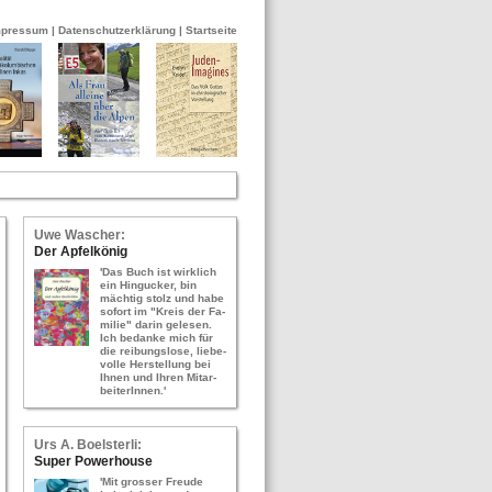
mpressum
|
Datenschutzerklärung
|
Startseite
Uwe Wa­scher:
Der Ap­fel­kö­nig
'Das Buch ist wirk­lich
ein Hin­gu­cker, bin
mäch­tig stolz und habe
so­fort im "Kreis der Fa­
mi­lie" darin ge­le­sen.
Ich be­dan­ke mich für
die rei­bungs­lo­se, lie­be­
vol­le Her­stel­lung bei
Ihnen und Ihren Mit­ar­
bei­te­rIn­nen.'
Urs A. Bo­els­ter­li:
Super Power­hou­se
'Mit gros­ser Freu­de