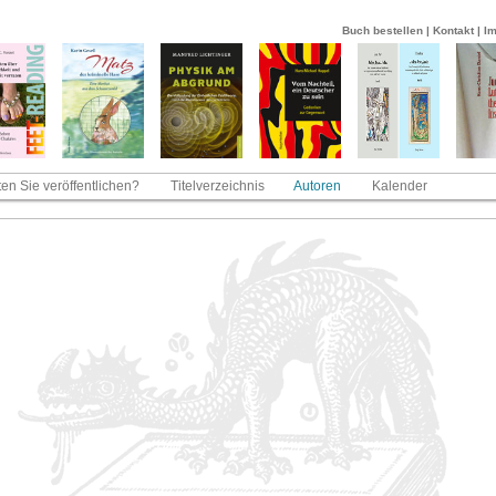
Buch bestellen
|
Kontakt
|
I
en Sie veröffentlichen?
Titelverzeichnis
Autoren
Kalender