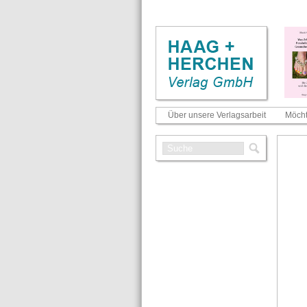
Über unsere Verlagsarbeit
Möcht