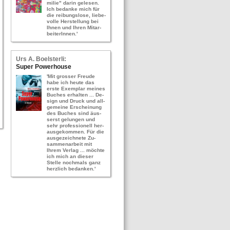
mi­lie" darin ge­le­sen.
Ich be­dan­ke mich für
die rei­bungs­lo­se, lie­be­
vol­le Her­stel­lung bei
Ihnen und Ihren Mit­ar­
bei­te­rIn­nen.'
Urs A. Bo­els­ter­li:
Super Power­hou­se
'Mit gros­ser Freu­de
habe ich heute das
erste Ex­em­plar mei­nes
Bu­ches er­hal­ten ... De­
sign und Druck und all­
ge­mei­ne Er­schei­nung
des Bu­ches sind äus­
serst ge­lun­gen und
sehr pro­fes­sio­nell her­
aus­ge­kom­men. Für die
aus­ge­zeich­ne­te Zu­
sam­men­ar­beit mit
Ihrem Ver­lag ... möch­te
ich mich an die­ser
Stel­le noch­mals ganz
herz­lich be­dan­ken.'