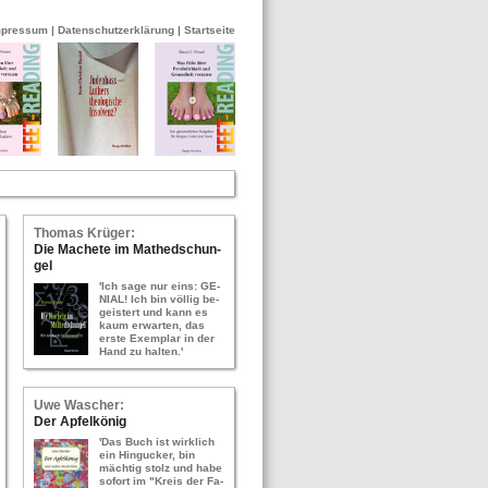
mpressum
|
Datenschutzerklärung
|
Startseite
Tho­mas Krü­ger:
Die Ma­che­te im Ma­thed­schun­
gel
'Ich sage nur eins: GE­
NI­AL! Ich bin völ­lig be­
geis­tert und kann es
kaum er­war­ten, das
erste Ex­em­plar in der
Hand zu hal­ten.'
Uwe Wa­scher:
Der Ap­fel­kö­nig
'Das Buch ist wirk­lich
ein Hin­gu­cker, bin
mäch­tig stolz und habe
so­fort im "Kreis der Fa­