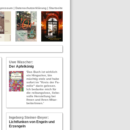
mpressum
|
Datenschutzerklärung
|
Startseite
Uwe Wa­scher:
Der Ap­fel­kö­nig
'Das Buch ist wirk­lich
ein Hin­gu­cker, bin
mäch­tig stolz und habe
so­fort im "Kreis der Fa­
mi­lie" darin ge­le­sen.
Ich be­dan­ke mich für
die rei­bungs­lo­se, lie­be­
vol­le Her­stel­lung bei
Ihnen und Ihren Mit­ar­
bei­te­rIn­nen.'
In­ge­borg Stei­ner-​Bey­er:
Licht­fun­ken von En­geln und
Erz­en­geln