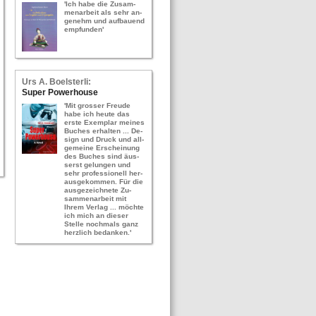
'Ich habe die Zu­sam­
men­ar­beit als sehr an­
ge­nehm und auf­bau­end
emp­fun­den'
Urs A. Bo­els­ter­li:
Super Power­hou­se
'Mit gros­ser Freu­de
habe ich heute das
erste Ex­em­plar mei­nes
Bu­ches er­hal­ten ... De­
sign und Druck und all­
ge­mei­ne Er­schei­nung
des Bu­ches sind äus­
serst ge­lun­gen und
sehr pro­fes­sio­nell her­
aus­ge­kom­men. Für die
aus­ge­zeich­ne­te Zu­
sam­men­ar­beit mit
Ihrem Ver­lag ... möch­te
ich mich an die­ser
Stel­le noch­mals ganz
herz­lich be­dan­ken.'