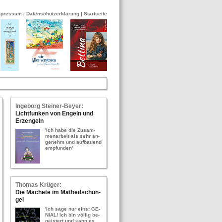
mpressum
|
Datenschutzerklärung
|
Startseite
In­ge­borg Stei­ner-​Bey­er:
Licht­fun­ken von En­geln und
Erz­en­geln
'Ich habe die Zu­sam­
men­ar­beit als sehr an­
ge­nehm und auf­bau­end
emp­fun­den'
Tho­mas Krü­ger:
Die Ma­che­te im Ma­thed­schun­
gel
'Ich sage nur eins: GE­
NI­AL! Ich bin völ­lig be­
geis­tert und kann es