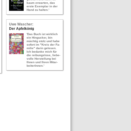
kaum er­war­ten, das
erste Ex­em­plar in der
Hand zu hal­ten.'
Uwe Wa­scher:
Der Ap­fel­kö­nig
'Das Buch ist wirk­lich
ein Hin­gu­cker, bin
mäch­tig stolz und habe
so­fort im "Kreis der Fa­
mi­lie" darin ge­le­sen.
Ich be­dan­ke mich für
die rei­bungs­lo­se, lie­be­
vol­le Her­stel­lung bei
Ihnen und Ihren Mit­ar­
bei­te­rIn­nen.'