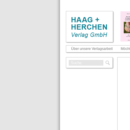
Über unsere Verlagsarbeit
Möcht