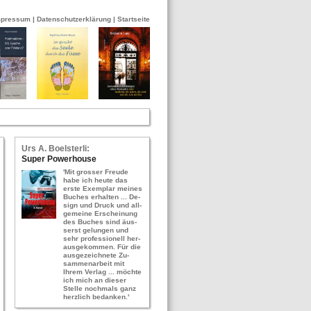
mpressum
|
Datenschutzerklärung
|
Startseite
Urs A. Bo­els­ter­li:
Super Power­hou­se
'Mit gros­ser Freu­de
habe ich heute das
erste Ex­em­plar mei­nes
Bu­ches er­hal­ten ... De­
sign und Druck und all­
ge­mei­ne Er­schei­nung
des Bu­ches sind äus­
serst ge­lun­gen und
sehr pro­fes­sio­nell her­
aus­ge­kom­men. Für die
aus­ge­zeich­ne­te Zu­
sam­men­ar­beit mit
Ihrem Ver­lag ... möch­te
ich mich an die­ser
Stel­le noch­mals ganz
herz­lich be­dan­ken.'