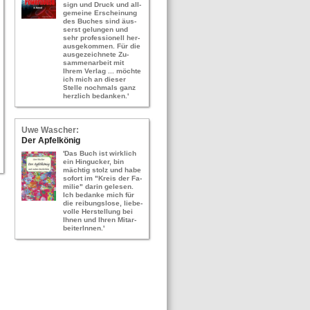
sign und Druck und all­
ge­mei­ne Er­schei­nung
des Bu­ches sind äus­
serst ge­lun­gen und
sehr pro­fes­sio­nell her­
aus­ge­kom­men. Für die
aus­ge­zeich­ne­te Zu­
sam­men­ar­beit mit
Ihrem Ver­lag ... möch­te
ich mich an die­ser
Stel­le noch­mals ganz
herz­lich be­dan­ken.'
Uwe Wa­scher:
Der Ap­fel­kö­nig
'Das Buch ist wirk­lich
ein Hin­gu­cker, bin
mäch­tig stolz und habe
so­fort im "Kreis der Fa­
mi­lie" darin ge­le­sen.
Ich be­dan­ke mich für
die rei­bungs­lo­se, lie­be­
vol­le Her­stel­lung bei
Ihnen und Ihren Mit­ar­
bei­te­rIn­nen.'