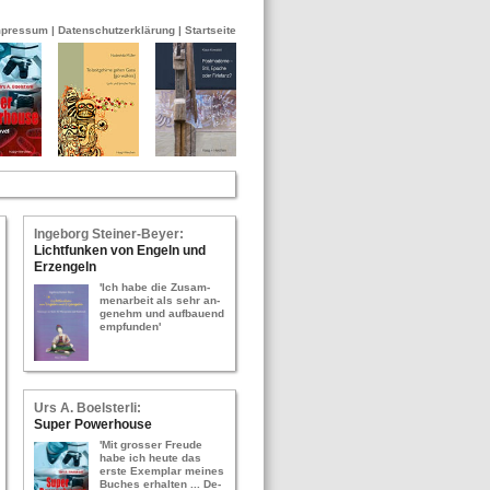
mpressum
|
Datenschutzerklärung
|
Startseite
In­ge­borg Stei­ner-​Bey­er:
Licht­fun­ken von En­geln und
Erz­en­geln
'Ich habe die Zu­sam­
men­ar­beit als sehr an­
ge­nehm und auf­bau­end
emp­fun­den'
Urs A. Bo­els­ter­li:
Super Power­hou­se
'Mit gros­ser Freu­de
habe ich heute das
erste Ex­em­plar mei­nes
Bu­ches er­hal­ten ... De­