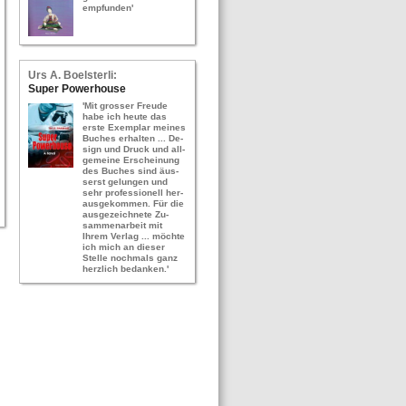
emp­fun­den'
Urs A. Bo­els­ter­li:
Super Power­hou­se
'Mit gros­ser Freu­de
habe ich heute das
erste Ex­em­plar mei­nes
Bu­ches er­hal­ten ... De­
sign und Druck und all­
ge­mei­ne Er­schei­nung
des Bu­ches sind äus­
serst ge­lun­gen und
sehr pro­fes­sio­nell her­
aus­ge­kom­men. Für die
aus­ge­zeich­ne­te Zu­
sam­men­ar­beit mit
Ihrem Ver­lag ... möch­te
ich mich an die­ser
Stel­le noch­mals ganz
herz­lich be­dan­ken.'