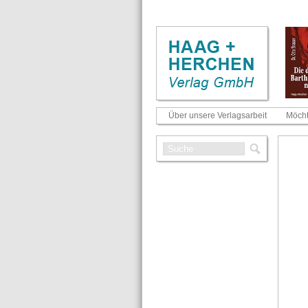
Über unsere Verlagsarbeit
Möcht