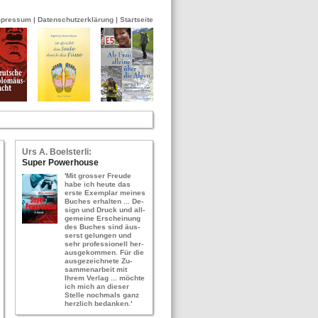
mpressum
|
Datenschutzerklärung
|
Startseite
Urs A. Bo­els­ter­li:
Super Power­hou­se
'Mit gros­ser Freu­de
habe ich heute das
erste Ex­em­plar mei­nes
Bu­ches er­hal­ten ... De­
sign und Druck und all­
ge­mei­ne Er­schei­nung
des Bu­ches sind äus­
serst ge­lun­gen und
sehr pro­fes­sio­nell her­
aus­ge­kom­men. Für die
aus­ge­zeich­ne­te Zu­
sam­men­ar­beit mit
Ihrem Ver­lag ... möch­te
ich mich an die­ser
Stel­le noch­mals ganz
herz­lich be­dan­ken.'