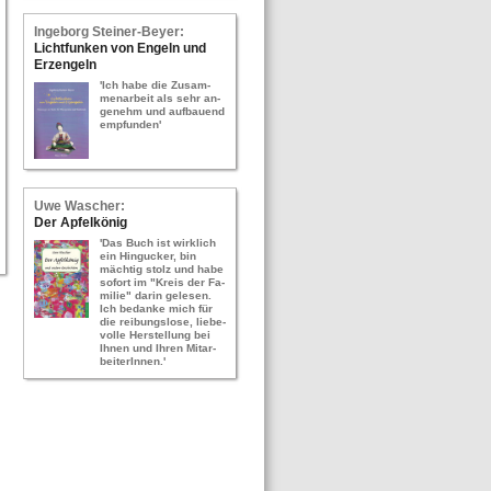
In­ge­borg Stei­ner-​Bey­er:
Licht­fun­ken von En­geln und
Erz­en­geln
'Ich habe die Zu­sam­
men­ar­beit als sehr an­
ge­nehm und auf­bau­end
emp­fun­den'
Uwe Wa­scher:
Der Ap­fel­kö­nig
'Das Buch ist wirk­lich
ein Hin­gu­cker, bin
mäch­tig stolz und habe
so­fort im "Kreis der Fa­
mi­lie" darin ge­le­sen.
Ich be­dan­ke mich für
die rei­bungs­lo­se, lie­be­
vol­le Her­stel­lung bei
Ihnen und Ihren Mit­ar­
bei­te­rIn­nen.'