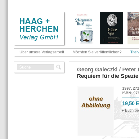
Über unsere Verlagsarbeit
Möchten Sie veröffentlichen?
Titel
Georg Ga­lecz­ki / Peter
Re­qui­em für die Spe­zi­el­l
1997. 272 
ISBN: 978-
19,50 
Buch be­