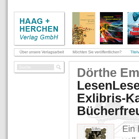
Über unsere Verlagsarbeit
Möchten Sie veröffentlichen?
Titel
Dörthe Emi
Le­sen­Le­s
Ex­li­b­ris-​
Bü­cher­fre
Ein h