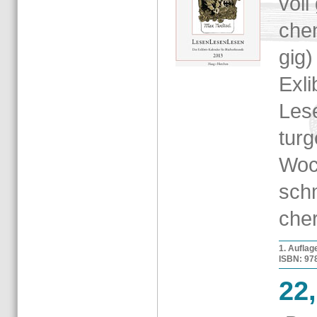
voll 
chen
gig)
Ex­l
Lese
tur­
Woc
schm
cher
1. Auf­la­
ISBN: 978-
22