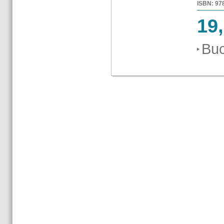
ISBN: 978-
19
Buc