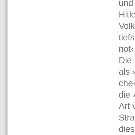
und
Hit­
Volk
tief
not‹
Die 
als 
che‹
die 
Art 
Stra
die­