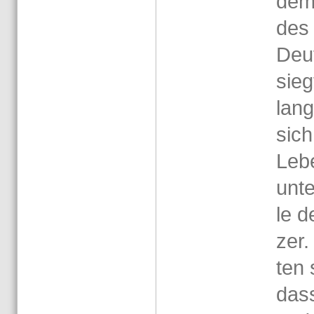
dem
des 
Deut
sieg
lang
sich 
Leb
unte
le de
zer.
ten 
dass