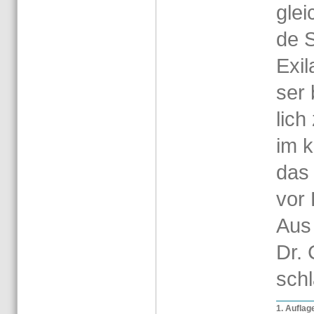
glei
de S
Exi­
ser 
lich
im k
das 
vor 
Aus
Dr. 
sch
1. Auf­la­