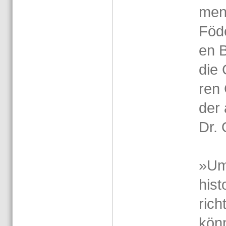
men­
Fö­d
en B
die 
ren 
der 
Dr. 
»Um 
his­
rich
kön