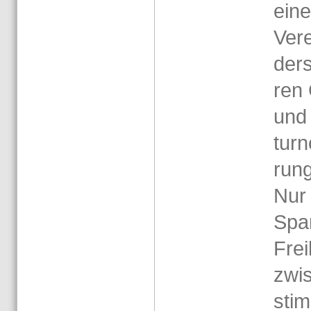
einer
Ver­e
der­s
ren 
und
tur­n
rung
Nur 
Spa
Frei
zwi­
sti