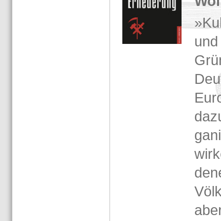
Wol
»Kul­
und 
Grü
Deu
Eu­r
dazu
ga­n
wir­
de­
Völ­
aber