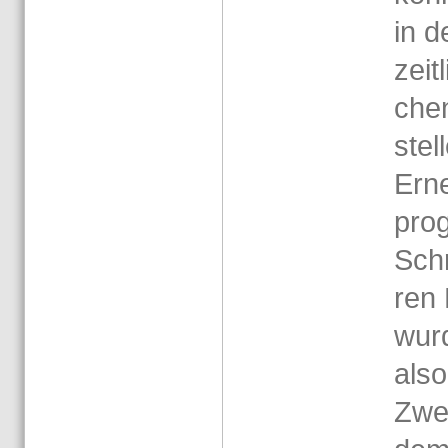
in d
zeit­
che
stel
Er­n
pro­
Schr
ren 
wurd
als
Zwei