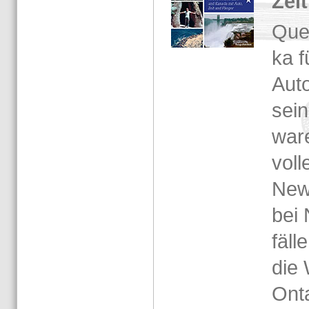
Zelt
Quer
ka f
Au­t
sei
war
vol­
New
bei 
fäl­
die 
On­t