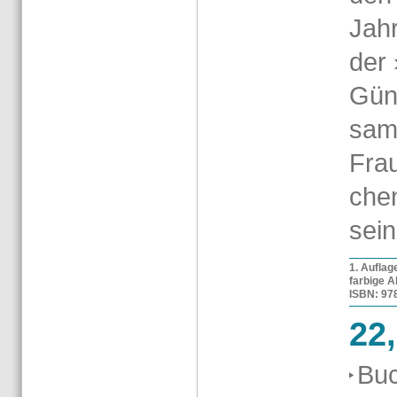
Jah­
der ›
Gün­
sam­
Frau
chen
sei­
1. Auf­la­
far­bi­ge A
ISBN: 978-
22
Buc