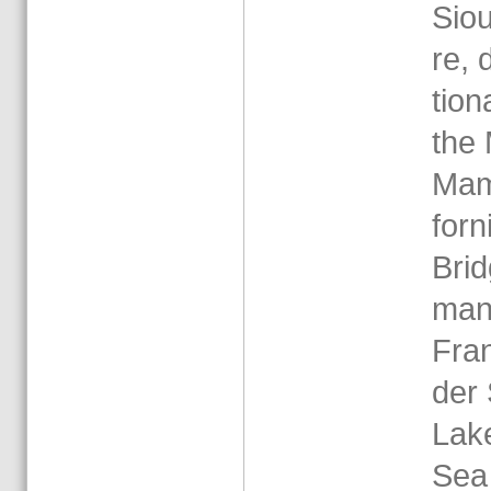
Sio
re, 
tio­n
the 
Mam­
for­
Brid
man
Fran­
der 
Lake
Sea 