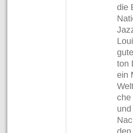
die 
Na­ti
Jazz
Loui
gute
ton 
ein 
Welt
che 
und
Nach
den 