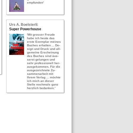
emp­fun­den'
Urs A. Bo­els­ter­li:
Super Power­hou­se
'Mit gros­ser Freu­de
habe ich heute das
erste Ex­em­plar mei­nes
Bu­ches er­hal­ten ... De­
sign und Druck und all­
ge­mei­ne Er­schei­nung
des Bu­ches sind äus­
serst ge­lun­gen und
sehr pro­fes­sio­nell her­
aus­ge­kom­men. Für die
aus­ge­zeich­ne­te Zu­
sam­men­ar­beit mit
Ihrem Ver­lag ... möch­te
ich mich an die­ser
Stel­le noch­mals ganz
herz­lich be­dan­ken.'