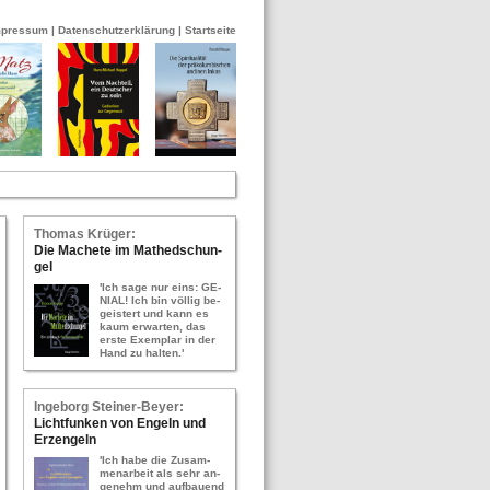
mpressum
|
Datenschutzerklärung
|
Startseite
Tho­mas Krü­ger:
Die Ma­che­te im Ma­thed­schun­
gel
'Ich sage nur eins: GE­
NI­AL! Ich bin völ­lig be­
geis­tert und kann es
kaum er­war­ten, das
erste Ex­em­plar in der
Hand zu hal­ten.'
In­ge­borg Stei­ner-​Bey­er:
Licht­fun­ken von En­geln und
Erz­en­geln
'Ich habe die Zu­sam­
men­ar­beit als sehr an­
ge­nehm und auf­bau­end