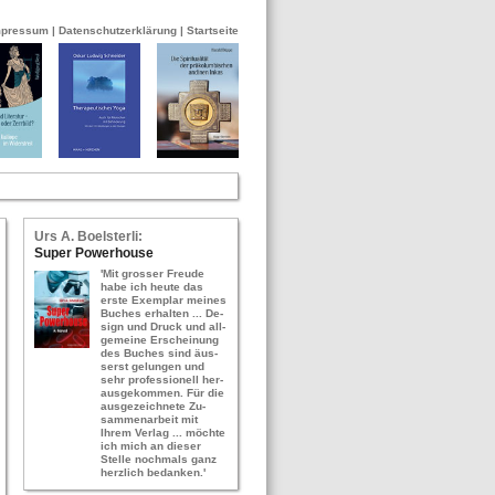
mpressum
|
Datenschutzerklärung
|
Startseite
Urs A. Bo­els­ter­li:
Super Power­hou­se
'Mit gros­ser Freu­de
habe ich heute das
erste Ex­em­plar mei­nes
Bu­ches er­hal­ten ... De­
sign und Druck und all­
ge­mei­ne Er­schei­nung
des Bu­ches sind äus­
serst ge­lun­gen und
sehr pro­fes­sio­nell her­
aus­ge­kom­men. Für die
aus­ge­zeich­ne­te Zu­
sam­men­ar­beit mit
Ihrem Ver­lag ... möch­te
ich mich an die­ser
Stel­le noch­mals ganz
herz­lich be­dan­ken.'