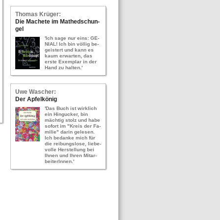
Tho­mas Krü­ger:
Die Ma­che­te im Ma­thed­schun­
gel
'Ich sage nur eins: GE­
NI­AL! Ich bin völ­lig be­
geis­tert und kann es
kaum er­war­ten, das
erste Ex­em­plar in der
Hand zu hal­ten.'
Uwe Wa­scher:
Der Ap­fel­kö­nig
'Das Buch ist wirk­lich
ein Hin­gu­cker, bin
mäch­tig stolz und habe
so­fort im "Kreis der Fa­
mi­lie" darin ge­le­sen.
Ich be­dan­ke mich für
die rei­bungs­lo­se, lie­be­
vol­le Her­stel­lung bei
Ihnen und Ihren Mit­ar­
bei­te­rIn­nen.'