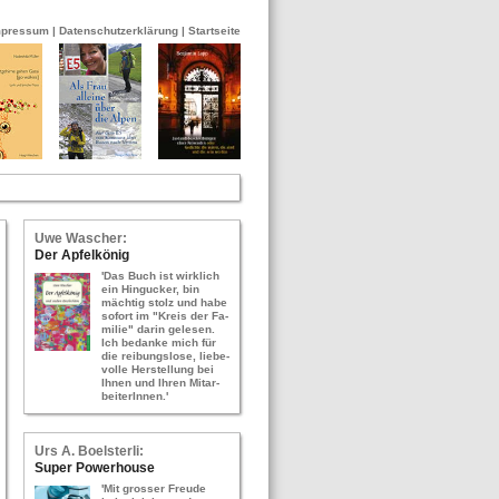
mpressum
|
Datenschutzerklärung
|
Startseite
Uwe Wa­scher:
Der Ap­fel­kö­nig
'Das Buch ist wirk­lich
ein Hin­gu­cker, bin
mäch­tig stolz und habe
so­fort im "Kreis der Fa­
mi­lie" darin ge­le­sen.
Ich be­dan­ke mich für
die rei­bungs­lo­se, lie­be­
vol­le Her­stel­lung bei
Ihnen und Ihren Mit­ar­
bei­te­rIn­nen.'
Urs A. Bo­els­ter­li:
Super Power­hou­se
'Mit gros­ser Freu­de