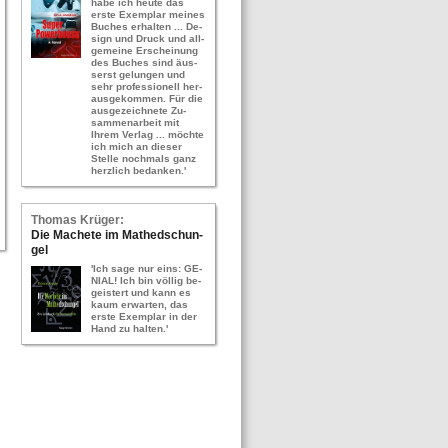
habe ich heute das
erste Ex­em­plar mei­nes
Bu­ches er­hal­ten ... De­
sign und Druck und all­
ge­mei­ne Er­schei­nung
des Bu­ches sind äus­
serst ge­lun­gen und
sehr pro­fes­sio­nell her­
aus­ge­kom­men. Für die
aus­ge­zeich­ne­te Zu­
sam­men­ar­beit mit
Ihrem Ver­lag ... möch­te
ich mich an die­ser
Stel­le noch­mals ganz
herz­lich be­dan­ken.'
Tho­mas Krü­ger:
Die Ma­che­te im Ma­thed­schun­
gel
'Ich sage nur eins: GE­
NI­AL! Ich bin völ­lig be­
geis­tert und kann es
kaum er­war­ten, das
erste Ex­em­plar in der
Hand zu hal­ten.'