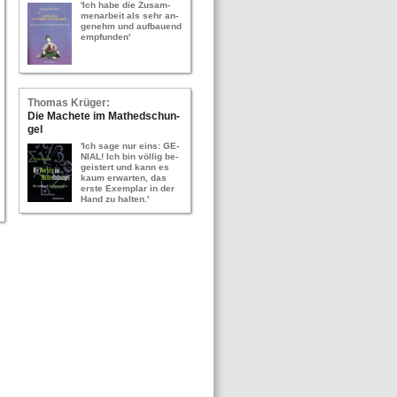
'Ich habe die Zu­sam­
men­ar­beit als sehr an­
ge­nehm und auf­bau­end
emp­fun­den'
Tho­mas Krü­ger:
Die Ma­che­te im Ma­thed­schun­
gel
'Ich sage nur eins: GE­
NI­AL! Ich bin völ­lig be­
geis­tert und kann es
kaum er­war­ten, das
erste Ex­em­plar in der
Hand zu hal­ten.'