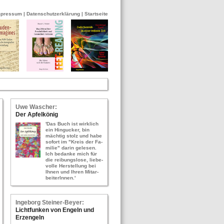
mpressum
|
Datenschutzerklärung
|
Startseite
Uwe Wa­scher:
Der Ap­fel­kö­nig
'Das Buch ist wirk­lich
ein Hin­gu­cker, bin
mäch­tig stolz und habe
so­fort im "Kreis der Fa­
mi­lie" darin ge­le­sen.
Ich be­dan­ke mich für
die rei­bungs­lo­se, lie­be­
vol­le Her­stel­lung bei
Ihnen und Ihren Mit­ar­
bei­te­rIn­nen.'
In­ge­borg Stei­ner-​Bey­er:
Licht­fun­ken von En­geln und
Erz­en­geln