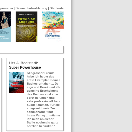
mpressum
|
Datenschutzerklärung
|
Startseite
Urs A. Bo­els­ter­li:
Super Power­hou­se
'Mit gros­ser Freu­de
habe ich heute das
erste Ex­em­plar mei­nes
Bu­ches er­hal­ten ... De­
sign und Druck und all­
ge­mei­ne Er­schei­nung
des Bu­ches sind äus­
serst ge­lun­gen und
sehr pro­fes­sio­nell her­
aus­ge­kom­men. Für die
aus­ge­zeich­ne­te Zu­
sam­men­ar­beit mit
Ihrem Ver­lag ... möch­te
ich mich an die­ser
Stel­le noch­mals ganz
herz­lich be­dan­ken.'