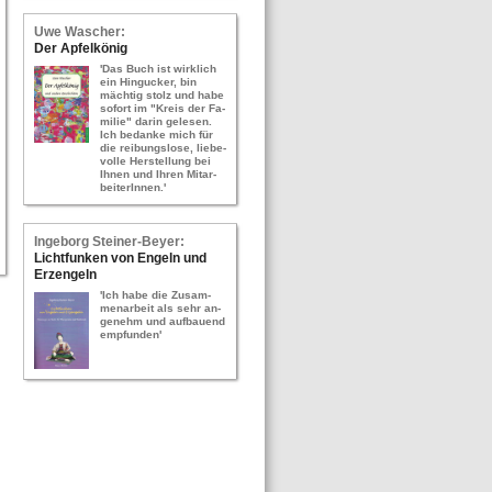
Uwe Wa­scher:
Der Ap­fel­kö­nig
'Das Buch ist wirk­lich
ein Hin­gu­cker, bin
mäch­tig stolz und habe
so­fort im "Kreis der Fa­
mi­lie" darin ge­le­sen.
Ich be­dan­ke mich für
die rei­bungs­lo­se, lie­be­
vol­le Her­stel­lung bei
Ihnen und Ihren Mit­ar­
bei­te­rIn­nen.'
In­ge­borg Stei­ner-​Bey­er:
Licht­fun­ken von En­geln und
Erz­en­geln
'Ich habe die Zu­sam­
men­ar­beit als sehr an­
ge­nehm und auf­bau­end
emp­fun­den'