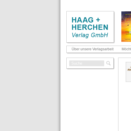
Über unsere Verlagsarbeit
Möcht