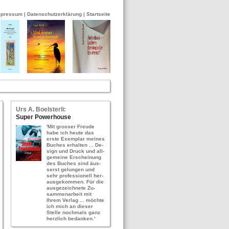
mpressum
|
Datenschutzerklärung
|
Startseite
Urs A. Bo­els­ter­li:
Super Power­hou­se
'Mit gros­ser Freu­de
habe ich heute das
erste Ex­em­plar mei­nes
Bu­ches er­hal­ten ... De­
sign und Druck und all­
ge­mei­ne Er­schei­nung
des Bu­ches sind äus­
serst ge­lun­gen und
sehr pro­fes­sio­nell her­
aus­ge­kom­men. Für die
aus­ge­zeich­ne­te Zu­
sam­men­ar­beit mit
Ihrem Ver­lag ... möch­te
ich mich an die­ser
Stel­le noch­mals ganz
herz­lich be­dan­ken.'