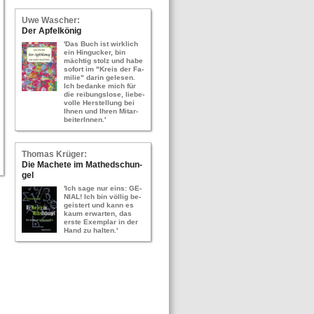
Uwe Wa­scher:
Der Ap­fel­kö­nig
'Das Buch ist wirk­lich
ein Hin­gu­cker, bin
mäch­tig stolz und habe
so­fort im "Kreis der Fa­
mi­lie" darin ge­le­sen.
Ich be­dan­ke mich für
die rei­bungs­lo­se, lie­be­
vol­le Her­stel­lung bei
Ihnen und Ihren Mit­ar­
bei­te­rIn­nen.'
Tho­mas Krü­ger:
Die Ma­che­te im Ma­thed­schun­
gel
'Ich sage nur eins: GE­
NI­AL! Ich bin völ­lig be­
geis­tert und kann es
kaum er­war­ten, das
erste Ex­em­plar in der
Hand zu hal­ten.'