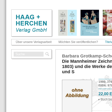
Über unsere Verlagsarbeit
Möchten Sie veröffentlichen?
Titel
Bar­ba­ra Grot­kamp-​Sch
Die Mann­hei­mer Zeich­n
1803) und die Werke der
und S
1980. 376 
ISBN: 978-
22,00 
Buch be­