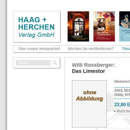
Über unsere Verlagsarbeit
Möchten Sie veröffentlichen?
Titel
Willi Ross­ber­ger:
Das Li­mes­tor
His­to­ri
2003. 502 
ISBN: 978-
22,80 
Buch be­