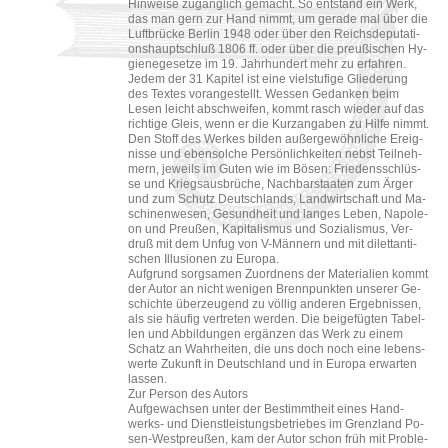
Hin­wei­se zu­gäng­lich ge­macht. So ent­stand ein Werk,
das man gern zur Hand nimmt, um ge­ra­de mal über die
Luft­brü­cke Ber­lin 1948 oder über den Reichs­de­pu­ta­ti­
ons­haupt­schluß 1806 ff. oder über die preu­ßi­schen Hy­
gie­ne­ge­set­ze im 19. Jahr­hun­dert mehr zu er­fah­ren.
Jedem der 31 Ka­pi­tel ist eine viel­stu­fi­ge Glie­de­rung
des Tex­tes vor­an­ge­stellt. Wes­sen Ge­dan­ken beim
Lesen leicht ab­schwei­fen, kommt rasch wie­der auf das
rich­ti­ge Gleis, wenn er die Kurzan­ga­ben zu Hilfe nimmt.
Den Stoff des Wer­kes bil­den au­ßer­ge­wöhn­li­che Er­eig­
nis­se und eben­sol­che Per­sön­lich­kei­ten nebst Teil­neh­
mern, je­weils im Guten wie im Bösen: Frie­dens­schlüs­
se und Kriegs­aus­brü­che, Nach­bar­staa­ten zum Ärger
und zum Schutz Deutsch­lands, Land­wirt­schaft und Ma­
schi­nen­we­sen, Ge­sund­heit und lan­ges Leben, Na­po­le­
on und Preu­ßen, Ka­pi­ta­lis­mus und So­zia­lis­mus, Ver­
druß mit dem Unfug von V-​Män­nern und mit di­let­tan­ti­
schen Il­lu­sio­nen zu Eu­ro­pa.
Auf­grund sorg­sa­men Zu­ord­nens der Ma­te­ria­li­en kommt
der Autor an nicht we­ni­gen Brenn­punk­ten un­se­rer Ge­
schich­te über­zeu­gend zu völ­lig an­de­ren Er­geb­nis­sen,
als sie häu­fig ver­tre­ten wer­den. Die bei­ge­füg­ten Ta­bel­
len und Ab­bil­dun­gen er­gän­zen das Werk zu einem
Schatz an Wahr­hei­ten, die uns doch noch eine le­bens­
wer­te Zu­kunft in Deutsch­land und in Eu­ro­pa er­war­ten
las­sen.
Zur Per­son des Au­tors
Auf­ge­wach­sen unter der Be­stimmt­heit eines Hand­
werks-​ und Dienst­leis­tungs­be­trie­bes im Grenz­land Po­
sen-​West­preu­ßen, kam der Autor schon früh mit Pro­ble­