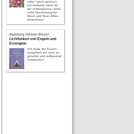
mi­lie" darin ge­le­sen.
Ich be­dan­ke mich für
die rei­bungs­lo­se, lie­be­
vol­le Her­stel­lung bei
Ihnen und Ihren Mit­ar­
bei­te­rIn­nen.'
In­ge­borg Stei­ner-​Bey­er:
Licht­fun­ken von En­geln und
Erz­en­geln
'Ich habe die Zu­sam­
men­ar­beit als sehr an­
ge­nehm und auf­bau­end
emp­fun­den'