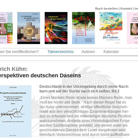
Buch bestellen
|
Kontakt
|
I
en Sie veröffentlichen?
Titelverzeichnis
Autoren
Kalender
­rich Kühn:
r­spek­ti­ven deut­schen Da­seins
Deutsch­land in der Um­zin­ge­lung durch seine Nach­
barn und auf der Suche nach sich selbst, Bd 2
„Eines Man­nes Rede ist wie kei­nes Man­nes Rede, man
muß sie hören alle Bede.“ Nach die­ser Regel hat es
der Autor un­ter­nom­men, strit­ti­ge öf­f­ent­li­che Ge­scheh­
nis­se aus den viel­schich­ti­gen Zu­sam­men­hän­gen her­
aus zu er­fas­sen und als mit­be­tei­lig­te deut­sche Po­si­ti­on
wahr­zu­neh­men. An­stel­le einer chro­no­lo­gi­schen Folge
wur­den Sach­kom­ple­xe ge­bil­det, von denen jeder als
ge­schlos­se­nes Gan­zes dem Leser dar­ge­bo­ten wird.
Mehr­fach-​Vor­komm­nis­se sind durch leicht auf­find­ba­re