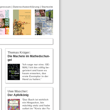
mpressum
|
Datenschutzerklärung
|
Startseite
Tho­mas Krü­ger:
Die Ma­che­te im Ma­thed­schun­
gel
'Ich sage nur eins: GE­
NI­AL! Ich bin völ­lig be­
geis­tert und kann es
kaum er­war­ten, das
erste Ex­em­plar in der
Hand zu hal­ten.'
Uwe Wa­scher:
Der Ap­fel­kö­nig
'Das Buch ist wirk­lich
ein Hin­gu­cker, bin
mäch­tig stolz und habe
so­fort im "Kreis der Fa­