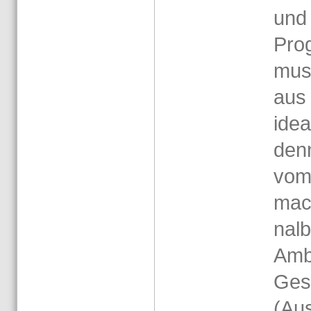
und n
Pro­
muss
aus 
idea­
denn 
vom 
mach
nal­b
Am­b
Ge­s
(Au