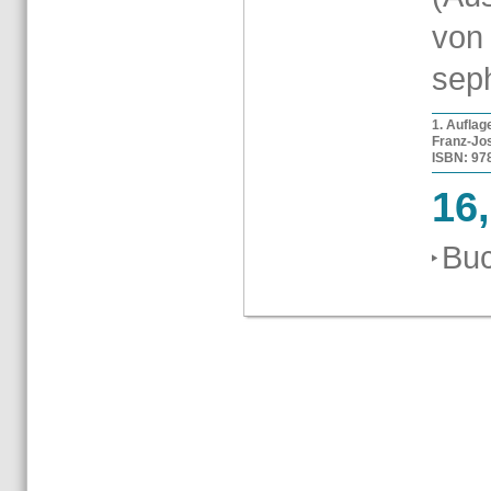
von 
sep
1. Auf­la­
Franz-​Jo
ISBN: 978-
16
Buc