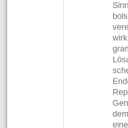
Sinn
bol­
ver­e
wirk
gram
Lö­s
sche
Ende
Re­p
Ge­ne
dem­
eines