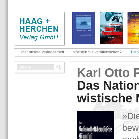
Über unsere Verlagsarbeit
Möchten Sie veröffentlichen?
Titel
Karl Otto P
Das Na­tio­
wis­ti­sche 
»Die
be­w