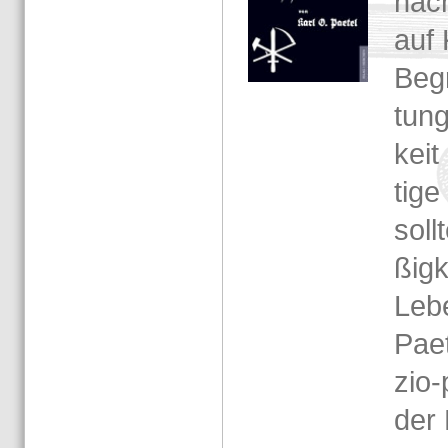
nach
auf 
Be­g
tung
keit
ti­g
soll
ßig­
Lebe
Pae­
zio-​
der 