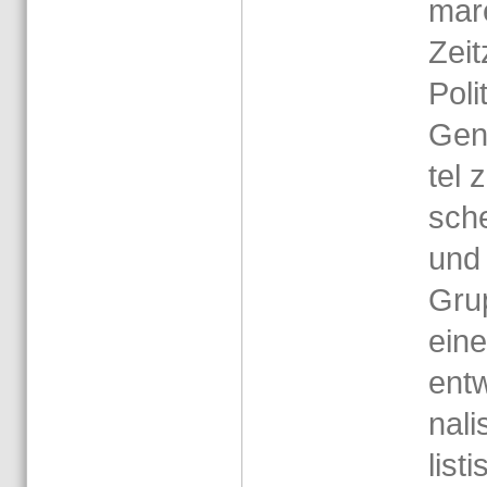
ma­r
Zeit
Po­li
Ge­n
tel 
sche
und 
Grup
eine
ent­w
na­li
lis­t