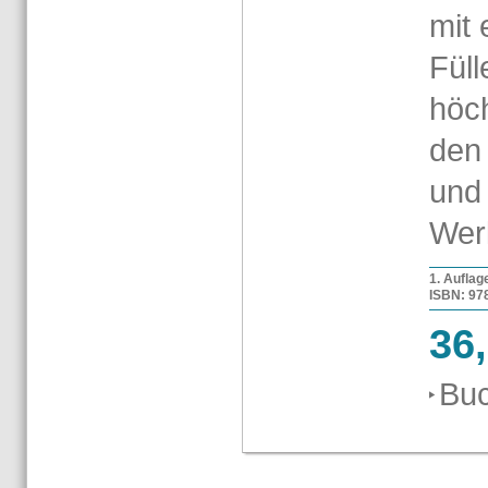
mit 
Füll
höch
den b
und 
Wer
1. Auf­la­
ISBN: 978-
36
Buc