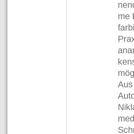
nen­
me L
far­b
Pra­x
an­a
kens
mög­
Aus
Au­t
Ni­k
med.
Schr