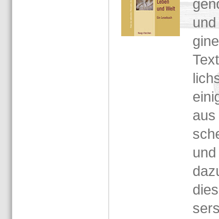
gen­
und 
gi­n
Tex­
lichs
ei­n
aus 
sche
und 
dazu
die­
ser­