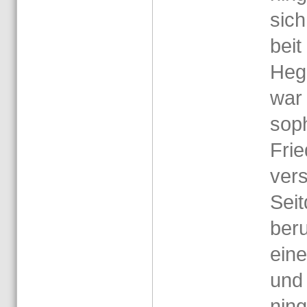
sich
beit
He­ge
war 
so­ph
Fried
ver­s
Seit­
be­ru
eine
und 
ning