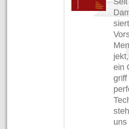
Seit
Damp
siert
Vor­
Men
jekt
ein 
grif
per­f
Tech
steh
uns 