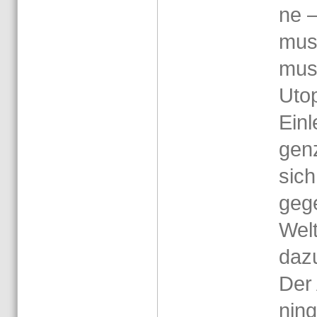
ne –
mus,
mus,
Uto­
Ein­
gen­
sich
gege
Welt
dazu
Der
ning