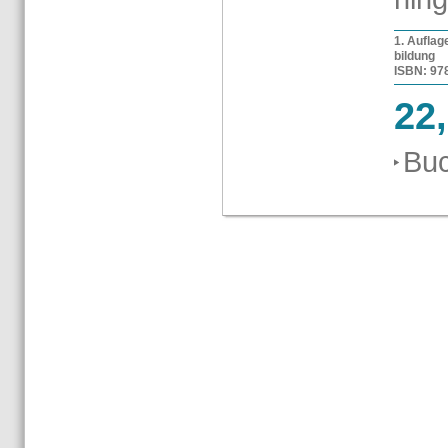
1. Auf­la­
bil­dung
ISBN: 978-
22
Buc