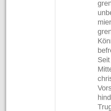
gren
un­b
mie­
gren
Kön
be­f
Sei
Mit­t
chris
Vor­
hin­
Trug