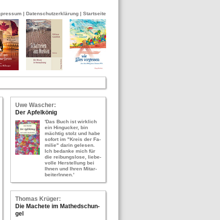
mpressum
|
Datenschutzerklärung
|
Startseite
Uwe Wa­scher:
Der Ap­fel­kö­nig
'Das Buch ist wirk­lich
ein Hin­gu­cker, bin
mäch­tig stolz und habe
so­fort im "Kreis der Fa­
mi­lie" darin ge­le­sen.
Ich be­dan­ke mich für
die rei­bungs­lo­se, lie­be­
vol­le Her­stel­lung bei
Ihnen und Ihren Mit­ar­
bei­te­rIn­nen.'
Tho­mas Krü­ger:
Die Ma­che­te im Ma­thed­schun­
gel