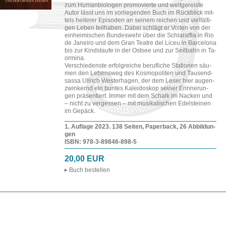
zum Hum­an­bio­lo­gen pro­mo­vier­te und weit­ge­reis­te
Autor lässt uns im vor­lie­gen­den Buch im Rück­blick mit­
tels hei­te­rer Epi­so­den an sei­nem rei­chen und viel­fäl­ti­
gen Leben teil­ha­ben. Dabei schlägt er Vol­ten von der
ein­hei­mi­schen Bun­des­wehr über die Schla­raf­fia in Rio
de Ja­nei­ro und dem Gran Teat­re del Liceu in Bar­ce­lo­na
bis zur Kinds­tau­fe in der Ost­see und zur Seil­bahn in Ta­
or­mi­na.
Ver­schie­dens­te er­folg­rei­che be­ruf­li­che Sta­tio­nen säu­
men den Le­bens­weg des Kos­mo­po­li­ten und Tau­send­
sas­sa Ull­rich Wes­t­er­ha­gen, der dem Leser hier au­gen­
zwin­kernd ein bun­tes Ka­lei­do­skop sei­ner Er­in­ne­run­
gen prä­sen­tiert. Immer mit dem Schalk im Na­cken und
– nicht zu ver­ges­sen – mit mu­si­ka­li­schen Edel­stei­nen
im Ge­päck.
1. Auf­la­ge 2023. 138 Sei­ten, Pa­per­back, 26 Ab­bil­dun­
gen
ISBN: 978-​3-​89846-​898-​5
20,00 EUR
Buch be­stel­len