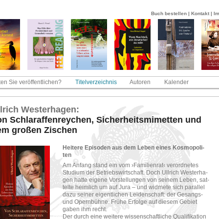
Buch bestellen
|
Kontakt
|
I
en Sie veröffentlichen?
Titelverzeichnis
Autoren
Kalender
l­rich Wes­t­er­ha­gen:
n Schla­raf­fen­rey­chen, Si­cher­heits­mi­met­ten und
m gro­ßen Zi­schen
Hei­te­re Epi­so­den aus dem Leben eines Kos­mo­po­li­
ten
Am An­fang stand ein vom ›Fa­mi­li­en­rat‹ ver­ord­ne­tes
Stu­di­um der Be­triebs­wirt­schaft. Doch Ull­rich Wes­t­er­ha­
gen hatte ei­ge­ne Vor­stel­lun­gen von sei­nem Leben, sat­
tel­te heim­lich um auf Jura – und wid­me­te sich par­al­lel
dazu sei­ner ei­gent­li­chen Lei­den­schaft: der Ge­sangs-​
und Opern­büh­ne. Frühe Er­fol­ge auf die­sem Ge­biet
gaben ihm recht.
Der durch eine wei­te­re wis­sen­schaft­li­che Qua­li­fi­ka­ti­on