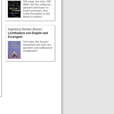
'Ich sage nur eins: GE­
NI­AL! Ich bin völ­lig be­
geis­tert und kann es
kaum er­war­ten, das
erste Ex­em­plar in der
Hand zu hal­ten.'
In­ge­borg Stei­ner-​Bey­er:
Licht­fun­ken von En­geln und
Erz­en­geln
'Ich habe die Zu­sam­
men­ar­beit als sehr an­
ge­nehm und auf­bau­end
emp­fun­den'