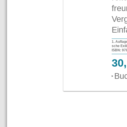
freu
Ver­
Ein­f
1. Auf­la­g
sche Ex­li
ISBN: 978-
30
Buc