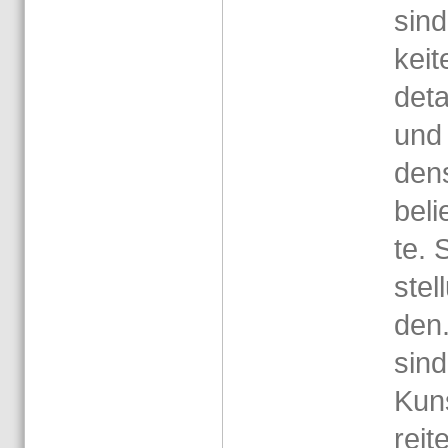
sind
kei­t
de­ta
und 
dens
be­l
te. 
stel
den. 
sind
Kuns
rei­