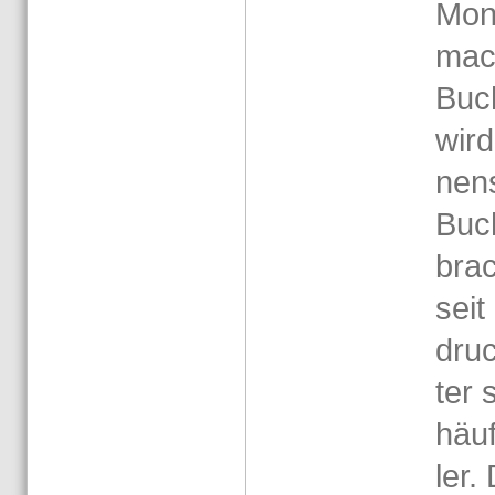
Mo­n
mach
Buch
wird
nen­
Buch
brach
seit
dru­
ter 
häu­
ler. 