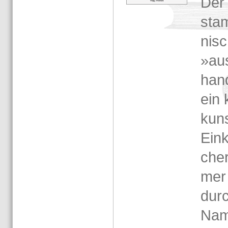
Der B
stam
ni­s
»au
han­
ein 
kunst
Ein­k
cher
mer
durc
Na­m