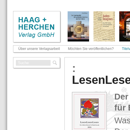
Über unsere Verlagsarbeit
Möchten Sie veröffentlichen?
Titel
:
Le­sen­Le­s
Der 
für 
Was i