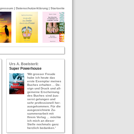
mpressum
|
Datenschutzerklärung
|
Startseite
Urs A. Bo­els­ter­li:
Super Power­hou­se
'Mit gros­ser Freu­de
habe ich heute das
erste Ex­em­plar mei­nes
Bu­ches er­hal­ten ... De­
sign und Druck und all­
ge­mei­ne Er­schei­nung
des Bu­ches sind äus­
serst ge­lun­gen und
sehr pro­fes­sio­nell her­
aus­ge­kom­men. Für die
aus­ge­zeich­ne­te Zu­
sam­men­ar­beit mit
Ihrem Ver­lag ... möch­te
ich mich an die­ser
Stel­le noch­mals ganz
herz­lich be­dan­ken.'