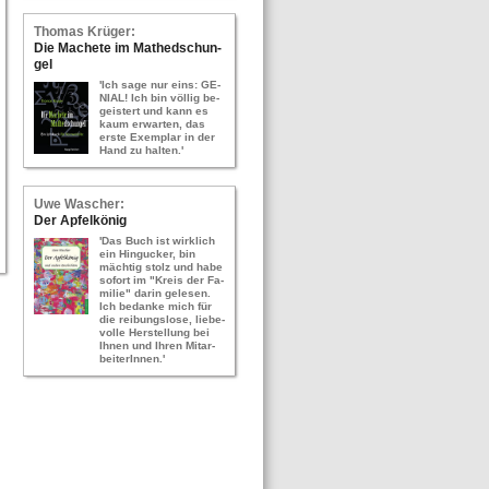
Tho­mas Krü­ger:
Die Ma­che­te im Ma­thed­schun­
gel
'Ich sage nur eins: GE­
NI­AL! Ich bin völ­lig be­
geis­tert und kann es
kaum er­war­ten, das
erste Ex­em­plar in der
Hand zu hal­ten.'
Uwe Wa­scher:
Der Ap­fel­kö­nig
'Das Buch ist wirk­lich
ein Hin­gu­cker, bin
mäch­tig stolz und habe
so­fort im "Kreis der Fa­
mi­lie" darin ge­le­sen.
Ich be­dan­ke mich für
die rei­bungs­lo­se, lie­be­
vol­le Her­stel­lung bei
Ihnen und Ihren Mit­ar­
bei­te­rIn­nen.'