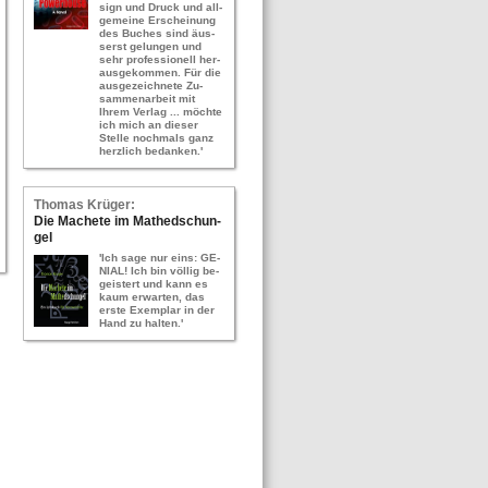
sign und Druck und all­
ge­mei­ne Er­schei­nung
des Bu­ches sind äus­
serst ge­lun­gen und
sehr pro­fes­sio­nell her­
aus­ge­kom­men. Für die
aus­ge­zeich­ne­te Zu­
sam­men­ar­beit mit
Ihrem Ver­lag ... möch­te
ich mich an die­ser
Stel­le noch­mals ganz
herz­lich be­dan­ken.'
Tho­mas Krü­ger:
Die Ma­che­te im Ma­thed­schun­
gel
'Ich sage nur eins: GE­
NI­AL! Ich bin völ­lig be­
geis­tert und kann es
kaum er­war­ten, das
erste Ex­em­plar in der
Hand zu hal­ten.'