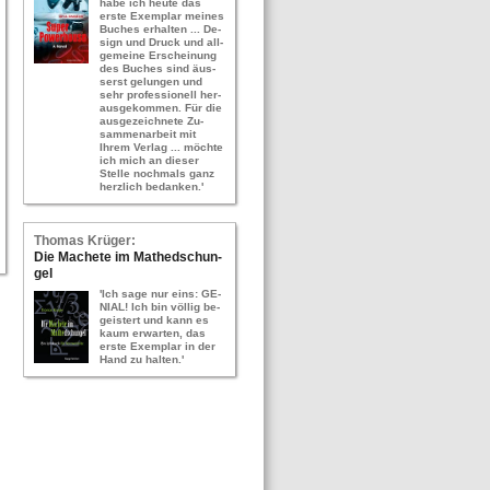
habe ich heute das
erste Ex­em­plar mei­nes
Bu­ches er­hal­ten ... De­
sign und Druck und all­
ge­mei­ne Er­schei­nung
des Bu­ches sind äus­
serst ge­lun­gen und
sehr pro­fes­sio­nell her­
aus­ge­kom­men. Für die
aus­ge­zeich­ne­te Zu­
sam­men­ar­beit mit
Ihrem Ver­lag ... möch­te
ich mich an die­ser
Stel­le noch­mals ganz
herz­lich be­dan­ken.'
Tho­mas Krü­ger:
Die Ma­che­te im Ma­thed­schun­
gel
'Ich sage nur eins: GE­
NI­AL! Ich bin völ­lig be­
geis­tert und kann es
kaum er­war­ten, das
erste Ex­em­plar in der
Hand zu hal­ten.'