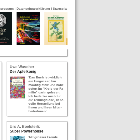
mpressum
|
Datenschutzerklärung
|
Startseite
Uwe Wa­scher:
Der Ap­fel­kö­nig
'Das Buch ist wirk­lich
ein Hin­gu­cker, bin
mäch­tig stolz und habe
so­fort im "Kreis der Fa­
mi­lie" darin ge­le­sen.
Ich be­dan­ke mich für
die rei­bungs­lo­se, lie­be­
vol­le Her­stel­lung bei
Ihnen und Ihren Mit­ar­
bei­te­rIn­nen.'
Urs A. Bo­els­ter­li:
Super Power­hou­se
'Mit gros­ser Freu­de