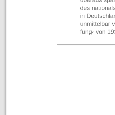
des na­tio­nal­
in Deutsch­la
un­mit­tel­bar
fung‹ von 193