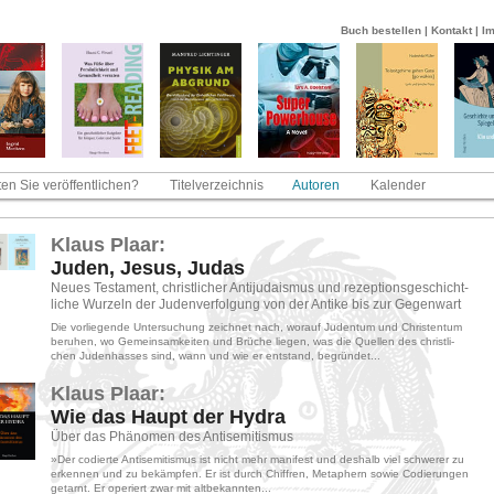
Buch bestellen
|
Kontakt
|
I
en Sie veröffentlichen?
Titelverzeichnis
Autoren
Kalender
Klaus Plaar:
Juden, Jesus, Judas
Neues Tes­ta­ment, christ­li­cher An­ti­ju­da­is­mus und re­zep­ti­ons­ge­schicht­
li­che Wur­zeln der Ju­den­ver­fol­gung von der An­ti­ke bis zur Ge­gen­wart
Die vor­lie­gen­de Un­ter­su­chung zeich­net nach, wor­auf Ju­den­tum und Chris­ten­tum
be­ru­hen, wo Ge­mein­sam­kei­ten und Brü­che lie­gen, was die Quel­len des christ­li­
chen Ju­den­has­ses sind, wann und wie er ent­stand, be­grün­det...
Klaus Plaar:
Wie das Haupt der Hydra
Über das Phä­no­men des An­ti­se­mi­tis­mus
»Der co­dier­te An­ti­se­mi­tis­mus ist nicht mehr ma­ni­fest und des­halb viel schwe­rer zu
er­ken­nen und zu be­kämp­fen. Er ist durch Chif­fren, Me­ta­phern sowie Co­die­run­gen
ge­tarnt. Er ope­riert zwar mit alt­be­kann­ten...