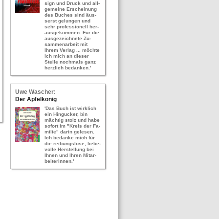
sign und Druck und all­
ge­mei­ne Er­schei­nung
des Bu­ches sind äus­
serst ge­lun­gen und
sehr pro­fes­sio­nell her­
aus­ge­kom­men. Für die
aus­ge­zeich­ne­te Zu­
sam­men­ar­beit mit
Ihrem Ver­lag ... möch­te
ich mich an die­ser
Stel­le noch­mals ganz
herz­lich be­dan­ken.'
Uwe Wa­scher:
Der Ap­fel­kö­nig
'Das Buch ist wirk­lich
ein Hin­gu­cker, bin
mäch­tig stolz und habe
so­fort im "Kreis der Fa­
mi­lie" darin ge­le­sen.
Ich be­dan­ke mich für
die rei­bungs­lo­se, lie­be­
vol­le Her­stel­lung bei
Ihnen und Ihren Mit­ar­
bei­te­rIn­nen.'