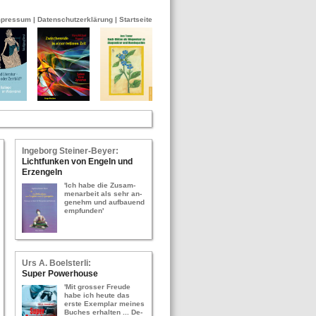
mpressum
|
Datenschutzerklärung
|
Startseite
In­ge­borg Stei­ner-​Bey­er:
Licht­fun­ken von En­geln und
Erz­en­geln
'Ich habe die Zu­sam­
men­ar­beit als sehr an­
ge­nehm und auf­bau­end
emp­fun­den'
Urs A. Bo­els­ter­li:
Super Power­hou­se
'Mit gros­ser Freu­de
habe ich heute das
erste Ex­em­plar mei­nes
Bu­ches er­hal­ten ... De­