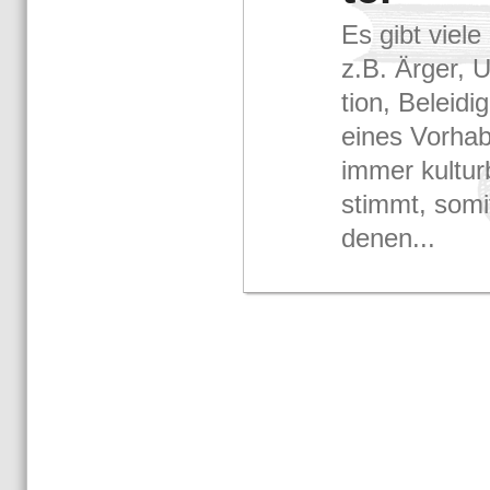
Es gibt viele
z.B. Ärger, Un
ti­on, Be­lei­d
eines Vor­ha­
immer kul­tur­
stimmt, somit 
de­nen...