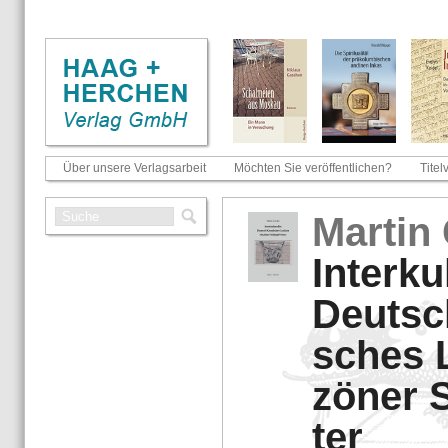
Über unsere Verlagsarbeit
Möchten Sie veröffentlichen?
Titel
Mar­tin
In­ter­kul
Deutsch
sches L
zö­ner 
ter