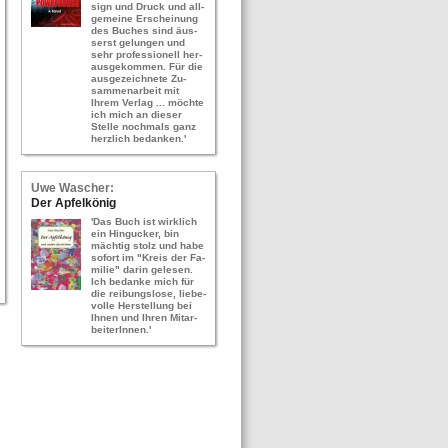
sign und Druck und all­
ge­mei­ne Er­schei­nung
des Bu­ches sind äus­
serst ge­lun­gen und
sehr pro­fes­sio­nell her­
aus­ge­kom­men. Für die
aus­ge­zeich­ne­te Zu­
sam­men­ar­beit mit
Ihrem Ver­lag ... möch­te
ich mich an die­ser
Stel­le noch­mals ganz
herz­lich be­dan­ken.'
Uwe Wa­scher:
Der Ap­fel­kö­nig
'Das Buch ist wirk­lich
ein Hin­gu­cker, bin
mäch­tig stolz und habe
so­fort im "Kreis der Fa­
mi­lie" darin ge­le­sen.
Ich be­dan­ke mich für
die rei­bungs­lo­se, lie­be­
vol­le Her­stel­lung bei
Ihnen und Ihren Mit­ar­
bei­te­rIn­nen.'