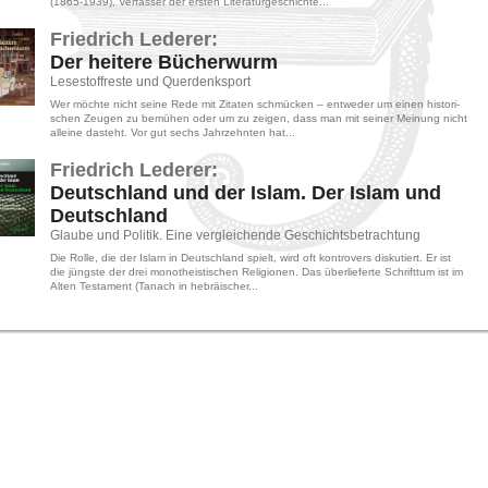
(1865-​1939), Ver­fas­ser der ers­ten Li­te­ra­tur­ge­schich­te...
Fried­rich Le­de­rer:
Der hei­te­re Bü­cher­wurm
Le­se­stoff­res­te und Quer­denk­sport
Wer möch­te nicht seine Rede mit Zi­ta­ten schmü­cken – ent­we­der um einen his­to­ri­
schen Zeu­gen zu be­mü­hen oder um zu zei­gen, dass man mit sei­ner Mei­nung nicht
al­lei­ne da­steht. Vor gut sechs Jahr­zehn­ten hat...
Fried­rich Le­de­rer:
Deutsch­land und der Islam. Der Islam und
Deutsch­land
Glau­be und Po­li­tik. Eine ver­glei­chen­de Ge­schichts­be­trach­tung
Die Rolle, die der Islam in Deutsch­land spielt, wird oft kon­tro­vers dis­ku­tiert. Er ist
die jüngs­te der drei mo­no­the­is­ti­schen Re­li­gio­nen. Das über­lie­fer­te Schrift­tum ist im
Alten Tes­ta­ment (Tanach in he­bräi­scher...