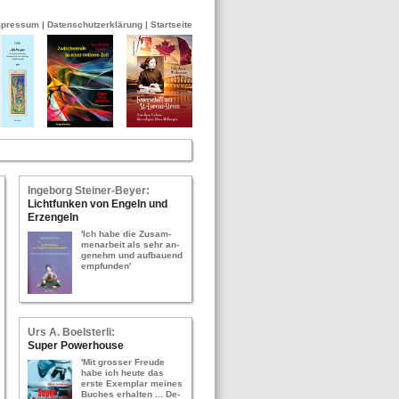
mpressum
|
Datenschutzerklärung
|
Startseite
In­ge­borg Stei­ner-​Bey­er:
Licht­fun­ken von En­geln und
Erz­en­geln
'Ich habe die Zu­sam­
men­ar­beit als sehr an­
ge­nehm und auf­bau­end
emp­fun­den'
Urs A. Bo­els­ter­li:
Super Power­hou­se
'Mit gros­ser Freu­de
habe ich heute das
erste Ex­em­plar mei­nes
Bu­ches er­hal­ten ... De­