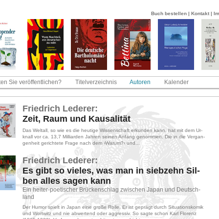
Buch bestellen
|
Kontakt
|
I
en Sie veröffentlichen?
Titelverzeichnis
Autoren
Kalender
Fried­rich Le­de­rer:
Zeit, Raum und Kau­sa­li­tät
Das Welt­all, so wie es die heu­ti­ge Wis­sen­schaft er­kun­den kann, hat mit dem Ur­
knall vor ca. 13,7 Mil­li­ar­den Jah­ren sei­nen An­fang ge­nom­men. Die in die Ver­gan­
gen­heit ge­rich­te­te Frage nach dem ›Warum?‹ und...
Fried­rich Le­de­rer:
Es gibt so vie­les, was man in sieb­zehn Sil­
ben alles sagen kann
Ein hei­ter-​poe­ti­scher Brü­cken­schlag zwi­schen Japan und Deutsch­
land
Der Humor spielt in Japan eine große Rolle. Er ist ge­prägt durch Si­tua­ti­ons­ko­mik
und Wort­witz und nie ab­wer­tend oder ag­gres­siv. So sagte schon Karl Flo­renz