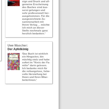
sign und Druck und all­
ge­mei­ne Er­schei­nung
des Bu­ches sind äus­
serst ge­lun­gen und
sehr pro­fes­sio­nell her­
aus­ge­kom­men. Für die
aus­ge­zeich­ne­te Zu­
sam­men­ar­beit mit
Ihrem Ver­lag ... möch­te
ich mich an die­ser
Stel­le noch­mals ganz
herz­lich be­dan­ken.'
Uwe Wa­scher:
Der Ap­fel­kö­nig
'Das Buch ist wirk­lich
ein Hin­gu­cker, bin
mäch­tig stolz und habe
so­fort im "Kreis der Fa­
mi­lie" darin ge­le­sen.
Ich be­dan­ke mich für
die rei­bungs­lo­se, lie­be­
vol­le Her­stel­lung bei
Ihnen und Ihren Mit­ar­
bei­te­rIn­nen.'