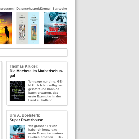
mpressum
|
Datenschutzerklärung
|
Startseite
Tho­mas Krü­ger:
Die Ma­che­te im Ma­thed­schun­
gel
'Ich sage nur eins: GE­
NI­AL! Ich bin völ­lig be­
geis­tert und kann es
kaum er­war­ten, das
erste Ex­em­plar in der
Hand zu hal­ten.'
Urs A. Bo­els­ter­li:
Super Power­hou­se
'Mit gros­ser Freu­de
habe ich heute das
erste Ex­em­plar mei­nes
Bu­ches er­hal­ten ... De­