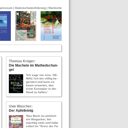
mpressum
|
Datenschutzerklärung
|
Startseite
Tho­mas Krü­ger:
Die Ma­che­te im Ma­thed­schun­
gel
'Ich sage nur eins: GE­
NI­AL! Ich bin völ­lig be­
geis­tert und kann es
kaum er­war­ten, das
erste Ex­em­plar in der
Hand zu hal­ten.'
Uwe Wa­scher:
Der Ap­fel­kö­nig
'Das Buch ist wirk­lich
ein Hin­gu­cker, bin
mäch­tig stolz und habe
so­fort im "Kreis der Fa­