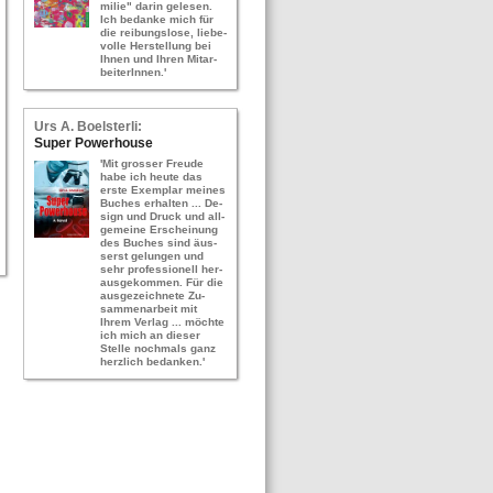
mi­lie" darin ge­le­sen.
Ich be­dan­ke mich für
die rei­bungs­lo­se, lie­be­
vol­le Her­stel­lung bei
Ihnen und Ihren Mit­ar­
bei­te­rIn­nen.'
Urs A. Bo­els­ter­li:
Super Power­hou­se
'Mit gros­ser Freu­de
habe ich heute das
erste Ex­em­plar mei­nes
Bu­ches er­hal­ten ... De­
sign und Druck und all­
ge­mei­ne Er­schei­nung
des Bu­ches sind äus­
serst ge­lun­gen und
sehr pro­fes­sio­nell her­
aus­ge­kom­men. Für die
aus­ge­zeich­ne­te Zu­
sam­men­ar­beit mit
Ihrem Ver­lag ... möch­te
ich mich an die­ser
Stel­le noch­mals ganz
herz­lich be­dan­ken.'