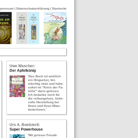
mpressum
|
Datenschutzerklärung
|
Startseite
Uwe Wa­scher:
Der Ap­fel­kö­nig
'Das Buch ist wirk­lich
ein Hin­gu­cker, bin
mäch­tig stolz und habe
so­fort im "Kreis der Fa­
mi­lie" darin ge­le­sen.
Ich be­dan­ke mich für
die rei­bungs­lo­se, lie­be­
vol­le Her­stel­lung bei
Ihnen und Ihren Mit­ar­
bei­te­rIn­nen.'
Urs A. Bo­els­ter­li:
Super Power­hou­se
'Mit gros­ser Freu­de