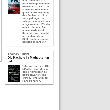
habe ich heute das
erste Ex­em­plar mei­nes
Bu­ches er­hal­ten ... De­
sign und Druck und all­
ge­mei­ne Er­schei­nung
des Bu­ches sind äus­
serst ge­lun­gen und
sehr pro­fes­sio­nell her­
aus­ge­kom­men. Für die
aus­ge­zeich­ne­te Zu­
sam­men­ar­beit mit
Ihrem Ver­lag ... möch­te
ich mich an die­ser
Stel­le noch­mals ganz
herz­lich be­dan­ken.'
Tho­mas Krü­ger:
Die Ma­che­te im Ma­thed­schun­
gel
'Ich sage nur eins: GE­
NI­AL! Ich bin völ­lig be­
geis­tert und kann es
kaum er­war­ten, das
erste Ex­em­plar in der
Hand zu hal­ten.'