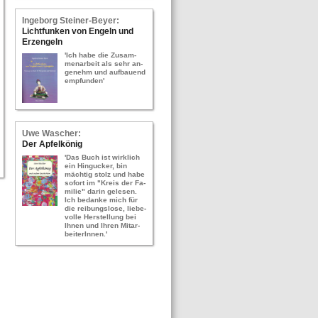
In­ge­borg Stei­ner-​Bey­er:
Licht­fun­ken von En­geln und
Erz­en­geln
'Ich habe die Zu­sam­
men­ar­beit als sehr an­
ge­nehm und auf­bau­end
emp­fun­den'
Uwe Wa­scher:
Der Ap­fel­kö­nig
'Das Buch ist wirk­lich
ein Hin­gu­cker, bin
mäch­tig stolz und habe
so­fort im "Kreis der Fa­
mi­lie" darin ge­le­sen.
Ich be­dan­ke mich für
die rei­bungs­lo­se, lie­be­
vol­le Her­stel­lung bei
Ihnen und Ihren Mit­ar­
bei­te­rIn­nen.'