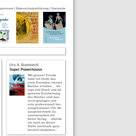
mpressum
|
Datenschutzerklärung
|
Startseite
Urs A. Bo­els­ter­li:
Super Power­hou­se
'Mit gros­ser Freu­de
habe ich heute das
erste Ex­em­plar mei­nes
Bu­ches er­hal­ten ... De­
sign und Druck und all­
ge­mei­ne Er­schei­nung
des Bu­ches sind äus­
serst ge­lun­gen und
sehr pro­fes­sio­nell her­
aus­ge­kom­men. Für die
aus­ge­zeich­ne­te Zu­
sam­men­ar­beit mit
Ihrem Ver­lag ... möch­te
ich mich an die­ser
Stel­le noch­mals ganz
herz­lich be­dan­ken.'