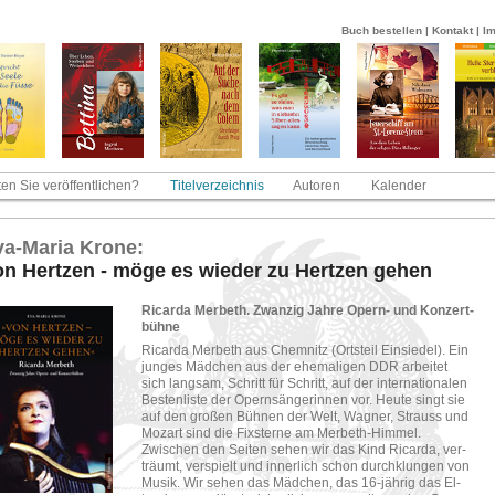
Buch bestellen
|
Kontakt
|
I
en Sie veröffentlichen?
Titelverzeichnis
Autoren
Kalender
a-​Ma­ria Krone:
n Hert­zen - möge es wie­der zu Hert­zen gehen
Ri­car­da Mer­beth. Zwan­zig Jahre Opern-​ und Kon­zert­
büh­ne
Ri­car­da Mer­beth aus Chem­nitz (Orts­teil Ein­sie­del). Ein
jun­ges Mäd­chen aus der ehe­ma­li­gen DDR ar­bei­tet
sich lang­sam, Schritt für Schritt, auf der in­ter­na­tio­na­len
Bes­ten­lis­te der Opern­sän­ge­rin­nen vor. Heute singt sie
auf den gro­ßen Büh­nen der Welt, Wag­ner, Strauss und
Mo­zart sind die Fix­ster­ne am Mer­beth-​Him­mel.
Zwi­schen den Sei­ten sehen wir das Kind Ri­car­da, ver­
träumt, ver­spielt und in­ner­lich schon durch­klun­gen von
Musik. Wir sehen das Mäd­chen, das 16-​jäh­rig das El­