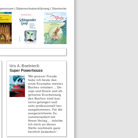
mpressum
|
Datenschutzerklärung
|
Startseite
Urs A. Bo­els­ter­li:
Super Power­hou­se
'Mit gros­ser Freu­de
habe ich heute das
erste Ex­em­plar mei­nes
Bu­ches er­hal­ten ... De­
sign und Druck und all­
ge­mei­ne Er­schei­nung
des Bu­ches sind äus­
serst ge­lun­gen und
sehr pro­fes­sio­nell her­
aus­ge­kom­men. Für die
aus­ge­zeich­ne­te Zu­
sam­men­ar­beit mit
Ihrem Ver­lag ... möch­te
ich mich an die­ser
Stel­le noch­mals ganz
herz­lich be­dan­ken.'