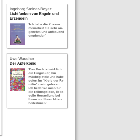
In­ge­borg Stei­ner-​Bey­er:
Licht­fun­ken von En­geln und
Erz­en­geln
'Ich habe die Zu­sam­
men­ar­beit als sehr an­
ge­nehm und auf­bau­end
emp­fun­den'
Uwe Wa­scher:
Der Ap­fel­kö­nig
'Das Buch ist wirk­lich
ein Hin­gu­cker, bin
mäch­tig stolz und habe
so­fort im "Kreis der Fa­
mi­lie" darin ge­le­sen.
Ich be­dan­ke mich für
die rei­bungs­lo­se, lie­be­
vol­le Her­stel­lung bei
Ihnen und Ihren Mit­ar­
bei­te­rIn­nen.'