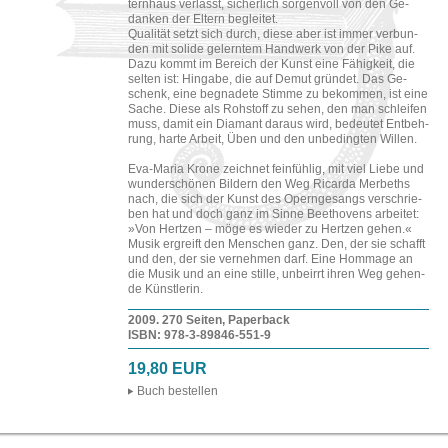
tern­haus ver­lässt, si­cher­lich sor­gen­voll von den Ge­
dan­ken der El­tern be­glei­tet.
Qua­li­tät setzt sich durch, diese aber ist immer ver­bun­
den mit so­li­de ge­lern­tem Hand­werk von der Pike auf.
Dazu kommt im Be­reich der Kunst eine Fä­hig­keit, die
sel­ten ist: Hin­ga­be, die auf Demut grün­det. Das Ge­
schenk, eine be­gna­de­te Stim­me zu be­kom­men, ist eine
Sache. Diese als Roh­stoff zu sehen, den man schlei­fen
muss, damit ein Dia­mant dar­aus wird, be­deu­tet Ent­beh­
rung, harte Ar­beit, Üben und den un­be­ding­ten Wil­len.
Eva-​Ma­ria Krone zeich­net fein­füh­lig, mit viel Liebe und
wun­der­schö­nen Bil­dern den Weg Ri­car­da Mer­beths
nach, die sich der Kunst des Opern­ge­sangs ver­schrie­
ben hat und doch ganz im Sinne Beet­ho­vens ar­bei­tet:
»Von Hert­zen – möge es wie­der zu Hert­zen gehen.«
Musik er­greift den Men­schen ganz. Den, der sie schafft
und den, der sie ver­neh­men darf. Eine Hom­mage an
die Musik und an eine stil­le, un­be­irrt ihren Weg ge­hen­
de Künst­le­rin.
2009. 270 Sei­ten, Pa­per­back
ISBN: 978-​3-​89846-​551-​9
19,80 EUR
Buch be­stel­len