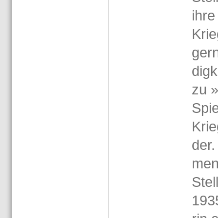
ihre
Krie
gern
dig­k
zu »
Spie
Krie
der.
men
Stel
1935