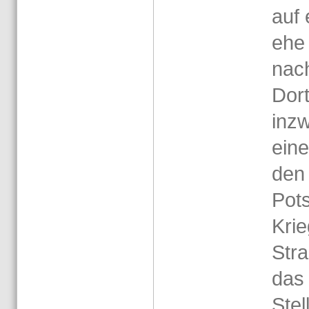
auf 
ehe 
nac
Dort 
in­z
eine
den 
Pots
Krie
Stra
das 
Stel