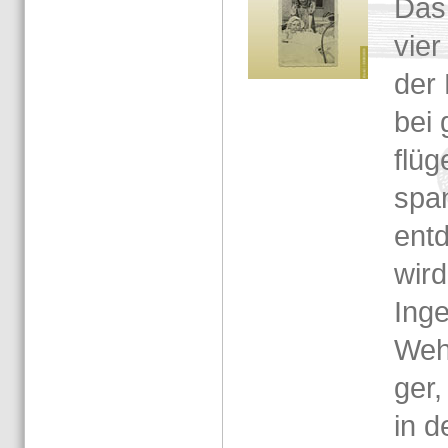
Das 
vier
der 
bei 
flü­
span
ent­
wird
In­g
Wehr
ger,
in d