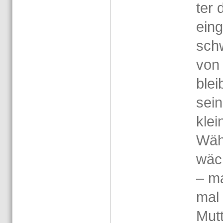
ter 
ein­
schw
von 
blei
sei­
klei
Wäh­
wäc
– m
mal 
Mut­