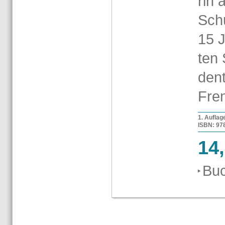
rin a
Schu
15 J
ten 
den­
Frem
1. Auf­la­
ISBN: 978-
14
Buc