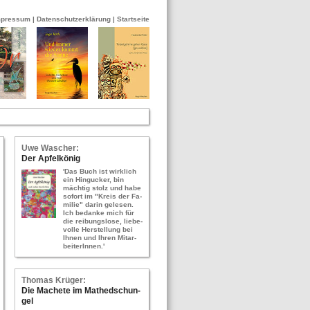
mpressum
|
Datenschutzerklärung
|
Startseite
Uwe Wa­scher:
Der Ap­fel­kö­nig
'Das Buch ist wirk­lich
ein Hin­gu­cker, bin
mäch­tig stolz und habe
so­fort im "Kreis der Fa­
mi­lie" darin ge­le­sen.
Ich be­dan­ke mich für
die rei­bungs­lo­se, lie­be­
vol­le Her­stel­lung bei
Ihnen und Ihren Mit­ar­
bei­te­rIn­nen.'
Tho­mas Krü­ger:
Die Ma­che­te im Ma­thed­schun­
gel