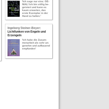
'Ich sage nur eins: GE­
NI­AL! Ich bin völ­lig be­
geis­tert und kann es
kaum er­war­ten, das
erste Ex­em­plar in der
Hand zu hal­ten.'
In­ge­borg Stei­ner-​Bey­er:
Licht­fun­ken von En­geln und
Erz­en­geln
'Ich habe die Zu­sam­
men­ar­beit als sehr an­
ge­nehm und auf­bau­end
emp­fun­den'