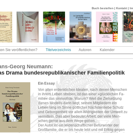
Buch bestellen
|
Kontakt
|
I
en Sie veröffentlichen?
Titelverzeichnis
Autoren
Kalender
ns-​Ge­org Neu­mann:
s Drama bun­des­re­pu­bli­ka­ni­scher Fa­mi­li­en­po­li­tik
Ein Essay
Von allen er­denk­li­chen Idea­len, nach denen Men­schen
in ihrem Leben stre­ben, ist das einer »glück­li­chen Fa­
mi­lie« das sinn­volls­te. Warum? Weil die Ziel­set­zung
die­ses Mo­dells darin liegt, sei­nen Mit­glie­dern ein
Leben lang im Sinne gött­li­cher Nächs­ten­lie­be Schutz
und Ge­bor­gen­heit vor allen Wid­rig­kei­ten der Um­welt zu
ver­mit­teln. Das aber be­deu­tet Ar­beit, der viele Men­
schen gerne aus dem Wege gehen.
Der Autor ist ein lei­den­schaft­li­cher Be­für­wor­ter der
Groß­fa­mi­lie, die er bis heute lebt und mit Er­folg gegen