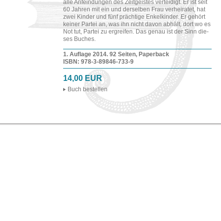
alle An­fein­dun­gen des Zeit­geis­tes ver­tei­digt. Er ist seit
60 Jah­ren mit ein und der­sel­ben Frau ver­hei­ra­tet, hat
zwei Kin­der und fünf präch­ti­ge En­kel­kin­der. Er ge­hört
kei­ner Par­tei an, was ihn nicht davon ab­hält, dort wo es
Not tut, Par­tei zu er­grei­fen. Das genau ist der Sinn die­
ses Bu­ches.
1. Auf­la­ge 2014. 92 Sei­ten, Pa­per­back
ISBN: 978-​3-​89846-​733-​9
14,00 EUR
Buch be­stel­len