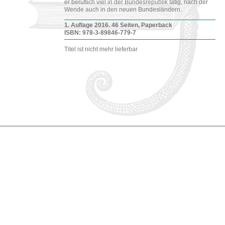
er be­ruf­lich viel in der Bun­des­re­pu­blik tätig, nach der
Wende auch in den neuen Bun­des­län­dern.
1. Auf­la­ge 2016. 46 Sei­ten, Pa­per­back
ISBN: 978-​3-​89846-​779-​7
Titel ist nicht mehr lie­fer­bar