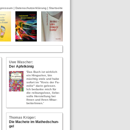
mpressum
|
Datenschutzerklärung
|
Startseite
Uwe Wa­scher:
Der Ap­fel­kö­nig
'Das Buch ist wirk­lich
ein Hin­gu­cker, bin
mäch­tig stolz und habe
so­fort im "Kreis der Fa­
mi­lie" darin ge­le­sen.
Ich be­dan­ke mich für
die rei­bungs­lo­se, lie­be­
vol­le Her­stel­lung bei
Ihnen und Ihren Mit­ar­
bei­te­rIn­nen.'
Tho­mas Krü­ger:
Die Ma­che­te im Ma­thed­schun­
gel