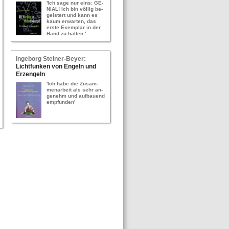
'Ich sage nur eins: GE­
NI­AL! Ich bin völ­lig be­
geis­tert und kann es
kaum er­war­ten, das
erste Ex­em­plar in der
Hand zu hal­ten.'
In­ge­borg Stei­ner-​Bey­er:
Licht­fun­ken von En­geln und
Erz­en­geln
'Ich habe die Zu­sam­
men­ar­beit als sehr an­
ge­nehm und auf­bau­end
emp­fun­den'