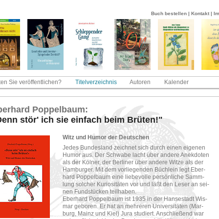
Buch bestellen
|
Kontakt
|
I
en Sie veröffentlichen?
Titelverzeichnis
Autoren
Kalender
er­hard Pop­pel­baum:
enn stör' ich sie ein­fach beim Brü­ten!"
Witz und Humor der Deut­schen
Jedes Bun­des­land zeich­net sich durch einen ei­ge­nen
Humor aus. Der Schwa­be lacht über an­de­re An­ek­do­ten
als der Köl­ner, der Ber­li­ner über an­de­re Witze als der
Ham­bur­ger. Mit dem vor­lie­gen­den Büch­lein legt Eber­
hard Pop­pel­baum eine lie­be­vol­le per­sön­li­che Samm­
lung sol­cher Ku­rio­si­tä­ten vor und läßt den Leser an sei­
nen Fund­stü­cken teil­ha­ben.
Eber­hard Pop­pel­baum ist 1935 in der Han­se­stadt Wis­
mar ge­bo­ren. Er hat an meh­re­ren Uni­ver­si­tä­ten (Mar­
burg, Mainz und Kiel) Jura stu­diert. An­schlie­ßend war