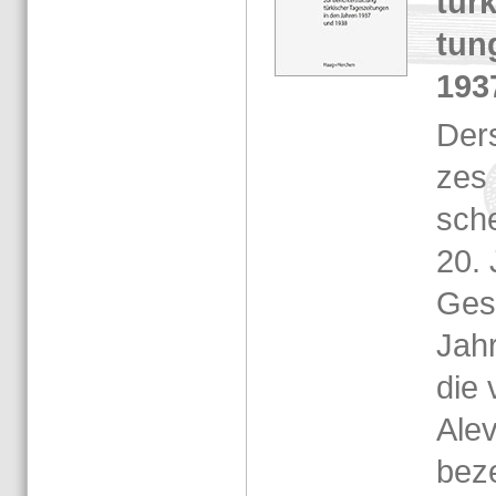
tür­
tun­
193
Der­
zes K
sche
20. 
Ge­s
Jah­
die 
Ale­v
be­z