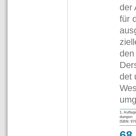
der 
für 
aus­
zi­e
den
Der­
det 
West
um­g
1. Auf­la­
dun­gen
ISBN: 978-
68