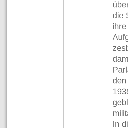
über
die 
ihre
Auf­
zes­
da­m
Par­
den
193
geb­
mi­li
In d