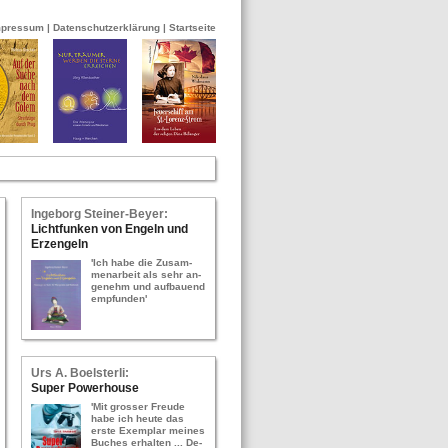
mpressum
|
Datenschutzerklärung
|
Startseite
In­ge­borg Stei­ner-​Bey­er:
Licht­fun­ken von En­geln und
Erz­en­geln
'Ich habe die Zu­sam­
men­ar­beit als sehr an­
ge­nehm und auf­bau­end
emp­fun­den'
Urs A. Bo­els­ter­li:
Super Power­hou­se
'Mit gros­ser Freu­de
habe ich heute das
erste Ex­em­plar mei­nes
Bu­ches er­hal­ten ... De­