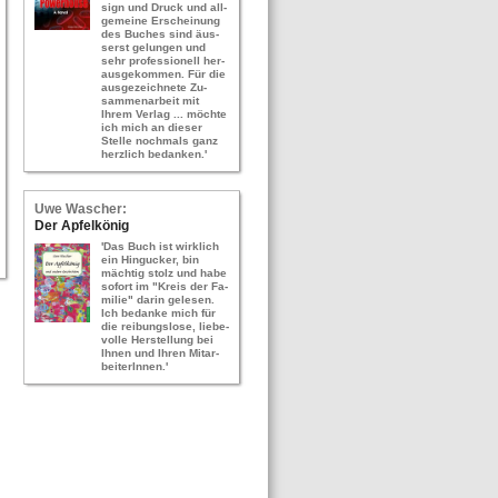
sign und Druck und all­
ge­mei­ne Er­schei­nung
des Bu­ches sind äus­
serst ge­lun­gen und
sehr pro­fes­sio­nell her­
aus­ge­kom­men. Für die
aus­ge­zeich­ne­te Zu­
sam­men­ar­beit mit
Ihrem Ver­lag ... möch­te
ich mich an die­ser
Stel­le noch­mals ganz
herz­lich be­dan­ken.'
Uwe Wa­scher:
Der Ap­fel­kö­nig
'Das Buch ist wirk­lich
ein Hin­gu­cker, bin
mäch­tig stolz und habe
so­fort im "Kreis der Fa­
mi­lie" darin ge­le­sen.
Ich be­dan­ke mich für
die rei­bungs­lo­se, lie­be­
vol­le Her­stel­lung bei
Ihnen und Ihren Mit­ar­
bei­te­rIn­nen.'