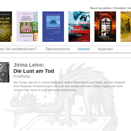
Buch bestellen
|
Kontakt
|
I
en Sie veröffentlichen?
Titelverzeichnis
Autoren
Kalender
Ji­ri­na Leins:
Die Lust am Tod
Er­zäh­lung
Der Junge wächst in einem lieb­lo­sen, kal­ten El­tern­haus auf, hin­ter des­sen bür­ger­li­
cher Fas­sa­de Ver­stri­ckun­gen die Luft zum Atmen neh­men. Eines Tages wird dem
Jun­gen klar, dass er eine ab­nor­me An­zie­hung...